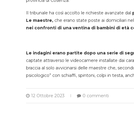
provincia di Cosenza.
Il tribunale ha così accolto le richieste avanzate dal
p
Le maestre,
che erano state poste ai domiciliari n
nei confronti di una ventina di bambini di età c
Le indagini erano partite dopo una serie di se
captate attraverso le videocamere installate dai carabin
braccia al solo avvicinarsi delle maestre che, second
psicologico” con schiaffi, spintoni, colpi in testa, anc
12 Ottobre 2023
0 commenti