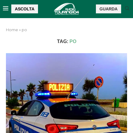
ASCOLTA
GUARDA
Home
»
po
TAG:
PO