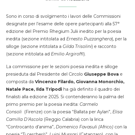
Sono in corso di svolgimento i lavori delle Commissioni
designate per l’esame delle opere partecipanti alla 57°
edizione del Premio Rhegium Julii inedito per la poesia
inedita (sezione intitolata ad
Ernesto Puzzanghera
), per la
silloge (sezione intitolata a
Gilda Trisolini
) e racconto
(sezione intitolata ad
Emilio Argiroffi
).
La commissione per le sezioni poesia inedita e silloge
presieduta dal Presidente del Circolo
Giuseppe Bova
e
composta da
Vincenzo Filardo, Giovanna Monorchio,
Natale Pace, Ilda Tripodi
ha già definito il quadro dei
finalisti alla edizione 2025. Si contenderanno la palma del
primo premio per la poesia inedita:
Carmelo
Consoli
(Firenze) con la poesia “Ballata per Aylan”,
Elisa
Camilla D’Ascola
(Reggio Calabria) con la lirica
“Controcanto d’anima”,
Domenico Favasuli (
Africo
)
con la
poesia “Ti cercherò”,
Luigi Mussari
(Catanzaro) con la