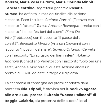
Borrata
,
Maria Rosa Falduto
,
Maria Florinda Minniti,
Teresa Scordino,
segretaria generale
Rosaria
Surace
ha definito la rosa dei finalisti alla sezione
racconto. Ecco i risultati:
Stefano Bambi
(Firenze) con il
racconto “L’attesa”
Teresa Antonia Bevacqua
(Imola) con il
racconto “ Le confessioni del cuore”,
Piero De
Vita
(Trebisacce) con il racconto “Il paese della
coralità”,
Benedetto Minuto
(Villa san Giovanni) con il
racconto “I postini del mare”,
Saverio Orlando
(Cerveteri)
con il racconto “Lo scruscio dei fiammiferi”)
Roberto
Rognoni
(Conegliano Veneto) con il racconto “Solo per una
sera”,. Anche al vincitore di questa sezione andrà un
premio di € 600,oo oltre la targa e il diploma.
La cerimonia di consegna dei premi condotta dalla
poetessa
Ilda Tripodi
, è prevista per
lunedì 25 agosto,
alle ore 21.00, presso il Circolo “Rocco Polimeni” di
Reggio Calabria
, alla presenza delle autorità locali.