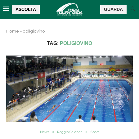
ASCOLTA
GUARDA
Home
»
poligiovino
TAG:
POLIGIOVINO
News
Reggio Calabria
Sport