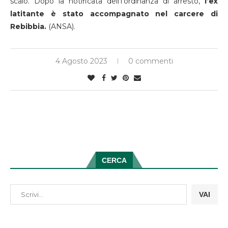
scalo. Dopo la notificata dell’l’ordinanza di arresto,
l’ex
latitante è stato accompagnato nel carcere di
Rebibbia.
(ANSA).
4 Agosto 2023
0 commenti
CERCA
VAI