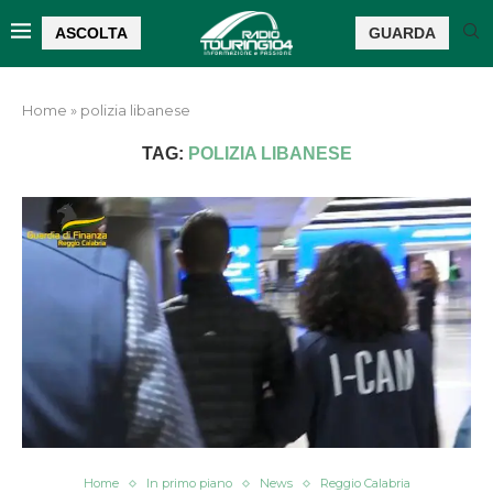
ASCOLTA
GUARDA
Home
»
polizia libanese
TAG:
POLIZIA LIBANESE
Home
In primo piano
News
Reggio Calabria