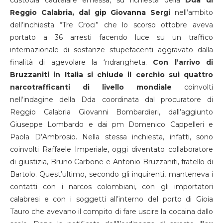
custodia cautelare emessa, su richiesta della
Dda di
Reggio Calabria, dal gip Giovanna Sergi
nell’ambito
dell’inchiesta “Tre Croci” che lo scorso ottobre aveva
portato a 36 arresti facendo luce su un traffico
internazionale di sostanze stupefacenti aggravato dalla
finalità di agevolare la ‘ndrangheta.
Con l’arrivo di
Bruzzaniti in Italia si chiude il cerchio sui quattro
narcotrafficanti di livello mondiale
coinvolti
nell’indagine della Dda coordinata dal procuratore di
Reggio Calabria Giovanni Bombardieri, dall’aggiunto
Giuseppe Lombardo e dai pm Domenico Cappelleri e
Paola D’Ambrosio. Nella stessa inchiesta, infatti, sono
coinvolti Raffaele Imperiale, oggi diventato collaboratore
di giustizia, Bruno Carbone e Antonio Bruzzaniti, fratello di
Bartolo. Quest’ultimo, secondo gli inquirenti, manteneva i
contatti con i narcos colombiani, con gli importatori
calabresi e con i soggetti all’interno del porto di Gioia
Tauro che avevano il compito di fare uscire la cocaina dallo