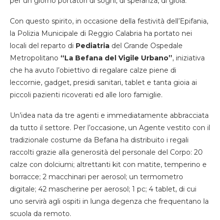
per un giorno portatori di sogni, di speranza, di gioia.
Con questo spirito, in occasione della festività dell’Epifania,
la Polizia Municipale di Reggio Calabria ha portato nei
locali del reparto di
Pediatria
del Grande Ospedale
Metropolitano
“La Befana del Vigile Urbano”
, iniziativa
che ha avuto l’obiettivo di regalare calze piene di
leccornie, gadget, presidi sanitari, tablet e tanta gioia ai
piccoli pazienti ricoverati ed alle loro famiglie.
Un’idea nata da tre agenti e immediatamente abbracciata
da tutto il settore. Per l’occasione, un Agente vestito con il
tradizionale costume da Befana ha distribuito i regali
raccolti grazie alla generosità del personale del Corpo: 20
calze con dolciumi; altrettanti kit con matite, temperino e
borracce; 2 macchinari per aerosol; un termometro
digitale; 42 mascherine per aerosol; 1 pc; 4 tablet, di cui
uno servirà agli ospiti in lunga degenza che frequentano la
scuola da remoto.