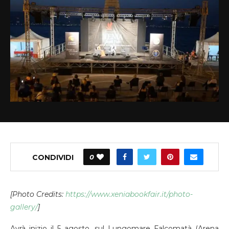
CONDIVIDI
0
[Photo Credits:
https://www.xeniabookfair.it/photo-
gallery/
]
Avrà inizio il 5 agosto, sul Lungomare Falcomatà (Arena