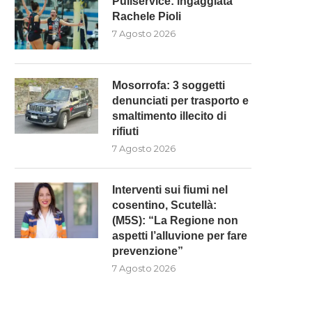
Puliservice: ingaggiata
Rachele Pioli
7 Agosto 2026
Mosorrofa: 3 soggetti
denunciati per trasporto e
smaltimento illecito di
rifiuti
7 Agosto 2026
MOSORROFA: 3 SOGGETTI
INTERVENTI SUI FIUMI NE
ENUNCIATI PER TRASPORTO E
COSENTINO, SCUTELLÀ: (M5
Interventi sui fiumi nel
SMALTIMENTO...
“LA...
cosentino, Scutellà:
7 Agosto 2026
7 Agosto 2026
(M5S): “La Regione non
aspetti l’alluvione per fare
prevenzione”
7 Agosto 2026