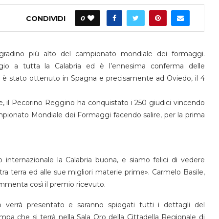
CONDIVIDI
0
 gradino più alto del campionato mondiale dei formaggi.
igio a tutta la Calabria ed è l’ennesima conferma delle
 è stato ottenuto in Spagna e precisamente ad Oviedo, il 4
e, il Pecorino Reggino ha conquistato i 250 giudici vincendo
ampionato Mondiale dei Formaggi facendo salire, per la prima
o internazionale la Calabria buona, e siamo felici di vedere
a terra ed alle sue migliori materie prime». Carmelo Basile,
mmenta così il premio ricevuto.
verrà presentato e saranno spiegati tutti i dettagli del
pa che si terrà nella Sala Oro della Cittadella Regionale di