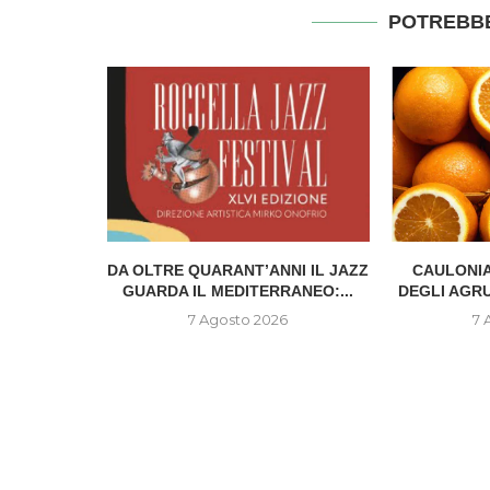
POTREBBE
IONE DEL
DA OLTRE QUARANT’ANNI IL JAZZ
CAULONIA
..
GUARDA IL MEDITERRANEO:...
DEGLI AGR
6
7 Agosto 2026
7 