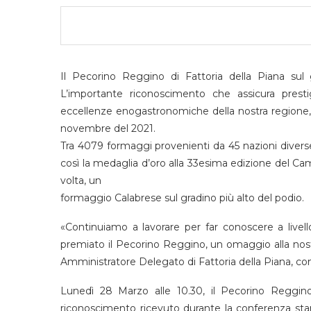
Il Pecorino Reggino di Fattoria della Piana sul
L’importante riconoscimento che assicura prest
eccellenze enogastronomiche della nostra regione,
novembre del 2021.
Tra 4079 formaggi provenienti da 45 nazioni divers
così la medaglia d’oro alla 33esima edizione del C
volta, un
formaggio Calabrese sul gradino più alto del podio.
«Continuiamo a lavorare per far conoscere a livell
premiato il Pecorino Reggino, un omaggio alla nostr
Amministratore Delegato di Fattoria della Piana, co
Lunedì 28 Marzo alle 10.30, il Pecorino Reggino 
riconoscimento ricevuto durante la conferenza stam