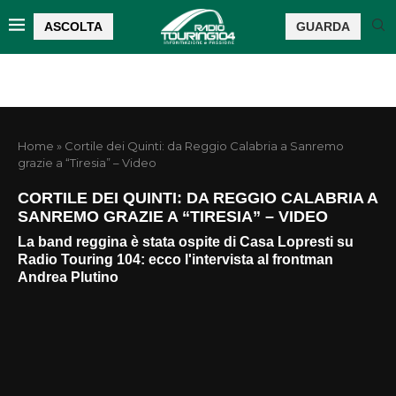
ASCOLTA
GUARDA
Home
»
Cortile dei Quinti: da Reggio Calabria a Sanremo
grazie a “Tiresia” – Video
CORTILE DEI QUINTI: DA REGGIO CALABRIA A
SANREMO GRAZIE A “TIRESIA” – VIDEO
La band reggina è stata ospite di Casa Lopresti su
Radio Touring 104: ecco l'intervista al frontman
Andrea Plutino