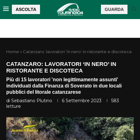
ASCOLTA
GUARDA
Home
»
Catanzaro: lavoratori ‘in nero’ in ristorante e discoteca
CATANZARO: LAVORATORI ‘IN NERO’ IN
RISTORANTE E DISCOTECA
Più di 15 lavoratori 'non legittimamente assunti'
individuati dalla Finanza di Soverato in due locali
pubblici del litorale catanzarese
di
Sebastiano Plutino
6 Settembre 2023
583
letture