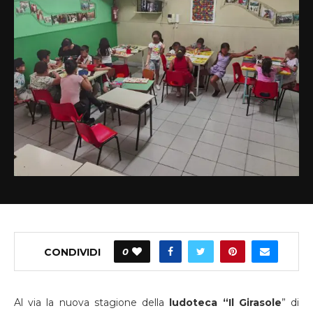
CONDIVIDI
0
Al via la nuova stagione della
ludoteca “Il Girasole
” di