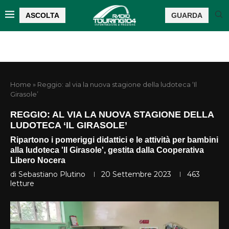
ASCOLTA
GUARDA
Home
»
Reggio: al via la nuova stagione della ludoteca ‘Il
Girasole’
REGGIO: AL VIA LA NUOVA STAGIONE DELLA
LUDOTECA ‘IL GIRASOLE’
Ripartono i pomeriggi didattici e le attività per bambini
alla ludoteca 'Il Girasole', gestita dalla Cooperativa
Libero Nocera
di
Sebastiano Plutino
20 Settembre 2023
463
letture