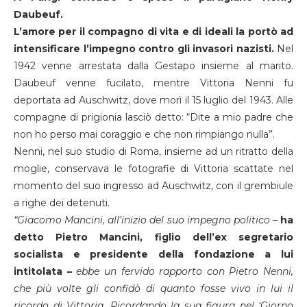
Daubeuf.
L’amore per il compagno di vita e di ideali la portò ad
intensificare l’impegno contro gli invasori nazisti.
Nel
1942 venne arrestata dalla Gestapo insieme al marito.
Daubeuf venne fucilato, mentre Vittoria Nenni fu
deportata ad Auschwitz, dove morì il 15 luglio del 1943. Alle
compagne di prigionia lasciò detto: “Dite a mio padre che
non ho perso mai coraggio e che non rimpiango nulla”.
Nenni, nel suo studio di Roma, insieme ad un ritratto della
moglie, conservava le fotografie di Vittoria scattate nel
momento del suo ingresso ad Auschwitz, con il grembiule
a righe dei detenuti.
“Giacomo Mancini, all’inizio del suo impegno politico –
ha
detto Pietro Mancini, figlio dell’ex segretario
socialista e presidente della fondazione a lui
intitolata –
ebbe un fervido rapporto con Pietro Nenni,
che più volte gli confidò di quanto fosse vivo in lui il
ricordo di Vittoria. Ricordando la sua figura nel ‘Giorno