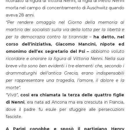
ricordato la figura di Vittoria Nenni, la figlia di Pietro Nenni
morta nel campo di concentramento di Auschwitz quando
aveva 28 anni.
“Per rendere omaggio nel Giorno della memoria al
martirio dei socialisti sulla via della lotta per la libertà e
per la democrazia contro la tirannide
–
ha detto, nel
corso dell’iniziativa, Giacomo Mancini, nipote ed
omonimo dell’ex segretario del Psi –
abbiamo voluto
ricordare e onorare la figura di Vittoria Nenni. Nella sua
breve vita sono ben evidenti i tre elementi che, secondo i
drammaturghi dell’antica Grecia, erano indispensabili
per rappresentare una tragedia, l’amore, il dolore e la
morte”.
“Vivà”
,
cosi era chiamata la terza delle quattro figlie
di Nenni
, era nata ad Ancona ma era cresciuta in Francia,
dove il padre fu esule per sfuggire alle persecuzioni
fasciste.
A Parigi conobbe e sposò il partigiano Henry