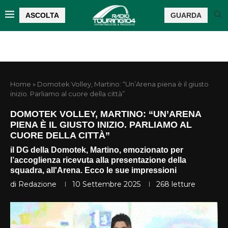
ASCOLTA
GUARDA
Home
»
Domotek Volley, Martino: “Un’Arena piena è il giusto
inizio. Parliamo al cuore della città”
DOMOTEK VOLLEY, MARTINO: “UN’ARENA
PIENA È IL GIUSTO INIZIO. PARLIAMO AL
CUORE DELLA CITTÀ”
il DG della Domotek, Martino, emozionato per
l’accoglienza ricevuta alla presentazione della
squadra, all'Arena. Ecco le sue impressioni
di
Redazione
10 Settembre 2025
268
letture