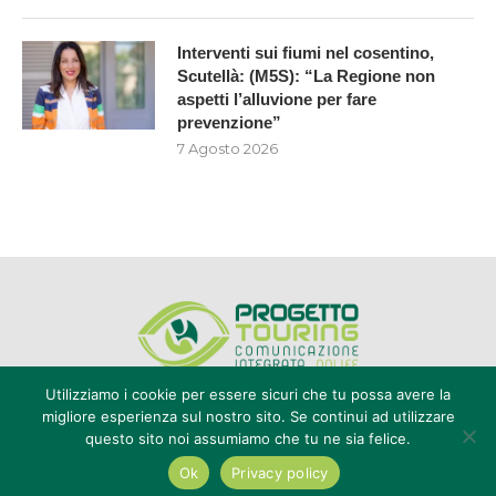
Interventi sui fiumi nel cosentino,
Scutellà: (M5S): “La Regione non
aspetti l’alluvione per fare
prevenzione”
7 Agosto 2026
Utilizziamo i cookie per essere sicuri che tu possa avere la
migliore esperienza sul nostro sito. Se continui ad utilizzare
questo sito noi assumiamo che tu ne sia felice.
Editore Progetto Touring srl - iscrizione al ROC n°20616 - P.IVA e CF
02636800803 - Reg. Tribunale Reggio Calabria n° 04/1976 -
Ok
Privacy policy
redazione@touring104.it