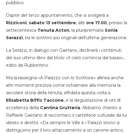
pubblico.
Ospite del terzo appuntamento, che si svolgerà a
Rizziconi
,
sabato 13 settembre
, alle
ore 17.00
, presso la
settecentesca
Tenuta Acton
, la pluripremiata
Sonia
Serazzi
, tra le scrittrici più originali dell’ultima generazione.
La Serazzi, in dialogo con Gaetano, declinerà i contenuti
del suo ultimo libro dal titolo «Il cielo comincia dal basso»,
edito da Rubbettino.
Ma la rassegna «A Palazzo con lo Scrittore» allinea anche
altri momenti preziosi come richiamare alla memoria la
secolare storia della tenuta, affidata questa volta a
Elisabetta Biffis Taccone
, e la degustazione di vini di
eccellenza della
Cantina Grutteria
. Abbiamo chiesto a
Raffaele Gaetano di raccontarci il cartellone culturale da lui
ideato e diretto: «Da sempre le Ville e i Palazzi storici si
distinguono per il loro attaccamento a un canone antico,