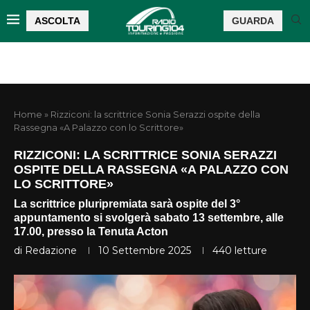
ASCOLTA
GUARDA
Home
»
Rizziconi: la scrittrice Sonia Serazzi ospite della
Rassegna «A Palazzo con lo Scrittore»
RIZZICONI: LA SCRITTRICE SONIA SERAZZI
OSPITE DELLA RASSEGNA «A PALAZZO CON
LO SCRITTORE»
La scrittrice pluripremiata sarà ospite del 3°
appuntamento si svolgerà sabato 13 settembre, alle
17.00, presso la Tenuta Acton
di
Redazione
10 Settembre 2025
440
letture