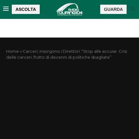
ASCOLTA
GUARDA
Home
»
Carceri, insorgono i Direttori: “Stop alle accuse. Crisi
delle carceri, frutto di decenni di politiche sbagliate”