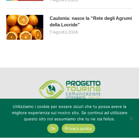
Caulonia: nasce la “Rete degli Agrumi
della Locride”
7 Agosto 2026
Utilizziamo i cookie per essere sicuri che tu possa avere la
migliore esperienza sul nostro sito. Se continui ad utilizzare
questo sito noi assumiamo che tu ne sia felice.
Editore Progetto Touring srl - iscrizione al ROC n°20616 - P.IVA e CF
02636800803 - Reg. Tribunale Reggio Calabria n° 04/1976 -
Ok
Privacy policy
redazione@touring104.it
@2022 - All Right Reserved. Designed and Developed by
Auranex
|