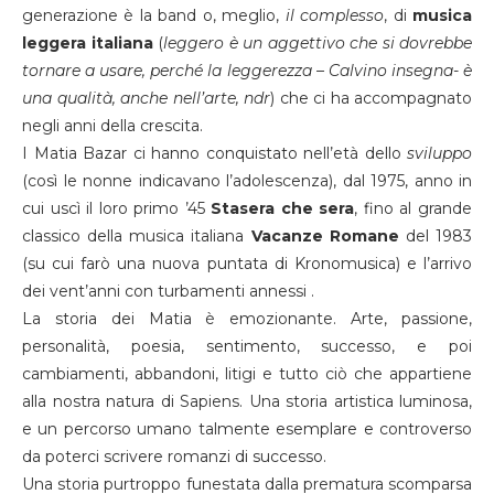
generazione è la band o, meglio,
il complesso
, di
musica
leggera italiana
(
leggero è un aggettivo che si dovrebbe
tornare a usare, perché la leggerezza – Calvino insegna- è
una qualità, anche nell’arte, ndr
) che ci ha accompagnato
negli anni della crescita.
I Matia Bazar ci hanno conquistato nell’età dello
sviluppo
(così le nonne indicavano l’adolescenza), dal 1975, anno in
cui uscì il loro primo ’45
Stasera che sera
, fino al grande
classico della musica italiana
Vacanze Romane
del 1983
(su cui farò una nuova puntata di Kronomusica) e l’arrivo
dei vent’anni con turbamenti annessi .
La storia dei Matia è emozionante. Arte, passione,
personalità, poesia, sentimento, successo, e poi
cambiamenti, abbandoni, litigi e tutto ciò che appartiene
alla nostra natura di Sapiens. Una storia artistica luminosa,
e un percorso umano talmente esemplare e controverso
da poterci scrivere romanzi di successo.
Una storia purtroppo funestata dalla prematura scomparsa