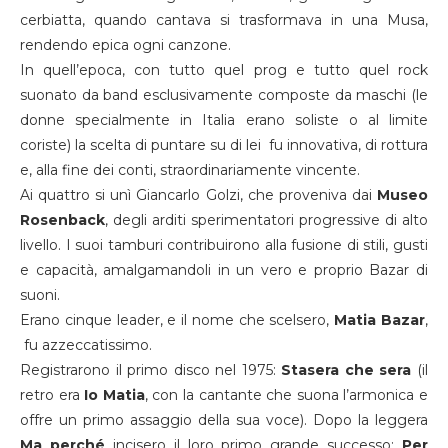
cerbiatta, quando cantava si trasformava in una Musa,
rendendo epica ogni canzone.
In quell’epoca, con tutto quel prog e tutto quel rock
suonato da band esclusivamente composte da maschi (le
donne specialmente in Italia erano soliste o al limite
coriste) la scelta di puntare su di lei fu innovativa, di rottura
e, alla fine dei conti, straordinariamente vincente.
Ai quattro si unì Giancarlo Golzi, che proveniva dai
Museo
Rosenback
, degli arditi sperimentatori progressive di alto
livello. I suoi tamburi contribuirono alla fusione di stili, gusti
e capacità, amalgamandoli in un vero e proprio Bazar di
suoni.
Erano cinque leader, e il nome che scelsero,
Matia Bazar
,
fu azzeccatissimo.
Registrarono il primo disco nel 1975:
Stasera che sera
(il
retro era
Io Matia
, con la cantante che suona l’armonica e
offre un primo assaggio della sua voce). Dopo la leggera
Ma perché
incisero il loro primo grande successo:
Per