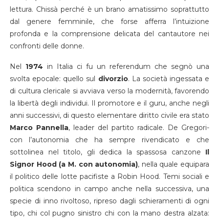
lettura. Chissà perché è un brano amatissimo soprattutto
dal genere femminile, che forse afferra l’intuizione
profonda e la comprensione delicata del cantautore nei
confronti delle donne.
Nel
1974
in Italia ci fu un referendum che segnò una
svolta epocale: quello sul
divorzio
. La società ingessata e
di cultura clericale si avviava verso la modernità, favorendo
la libertà degli individui. Il promotore e il guru, anche negli
anni successivi, di questo elementare diritto civile era stato
Marco Pannella
, leader del partito radicale. De Gregori-
con l’autonomia che ha sempre rivendicato e che
sottolinea nel titolo, gli dedica la spassosa canzone
Il
Signor Hood (a M. con autonomia)
, nella quale equipara
il politico delle lotte pacifiste a Robin Hood. Temi sociali e
politica scendono in campo anche nella successiva, una
specie di inno rivoltoso, ripreso dagli schieramenti di ogni
tipo, chi col pugno sinistro chi con la mano destra alzata: