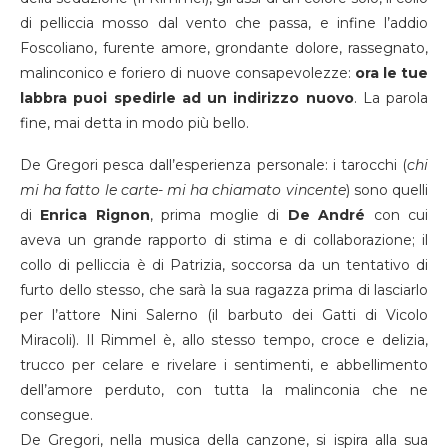
di pelliccia mosso dal vento che passa, e infine l’addio
Foscoliano, furente amore, grondante dolore, rassegnato,
malinconico e foriero di nuove consapevolezze:
ora le tue
labbra puoi spedirle ad un indirizzo nuovo
. La parola
fine, mai detta in modo più bello.
De Gregori pesca dall’esperienza personale: i tarocchi (
chi
mi ha fatto le carte- mi ha chiamato vincente
) sono quelli
di
Enrica Rignon
, prima moglie di
De André
con cui
aveva un grande rapporto di stima e di collaborazione; il
collo di pelliccia è di Patrizia, soccorsa da un tentativo di
furto dello stesso, che sarà la sua ragazza prima di lasciarlo
per l’attore Nini Salerno (il barbuto dei Gatti di Vicolo
Miracoli). Il Rimmel è, allo stesso tempo, croce e delizia,
trucco per celare e rivelare i sentimenti, e abbellimento
dell’amore perduto, con tutta la malinconia che ne
consegue.
De Gregori, nella musica della canzone, si ispira alla sua