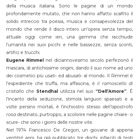
della musica italiana. Sono le pagine di un mondo
profondamente mutato, che non hanno affatto scalfito il
solido intreccio tra poesia, musica e consapevolezza del
mondo che rende il disco intero un’opera senza tempo,
attuale oggi come ieri, una gemma che racchiude
l’umanità nei suoi picchi e nelle bassezze, senza sconti,
artifici e trucchi.
Eugene Rimmel
nel diciannovesimo secolo perfezionò il
mascara, di antichissime origini, dando il suo nome ad uno
dei cosmetici più usati- ed abusati- al mondo. Il Rimmel è
l’espediente che truffa, ma affascina, è
il ramoscello di
cristallo
che
Stendhal
utilizza nel suo
“Dell’Amore”
. È
l’incanto della seduzione, stimola languori spaesati e a
volte persino mortali, è l’inchiostro stesso
dell’apostrofo
rosa
destinato, purtroppo, a scolorire nelle pagine chiare- o
scure- che sono i giorni delle nostre vite.
Nel 1974 Francesco De Gregori, un giovane di appena
ventitré anni, ha già pubblicato tre dischi, infarciti di testi