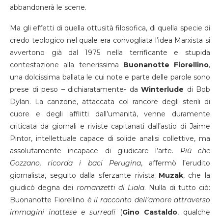
abbandonerà le scene.
Ma gli effetti di quella ottusità filosofica, di quella specie di
credo teologico nel quale era convogliata l’idea Marxista si
avvertono già dal 1975 nella terrificante e stupida
contestazione alla tenerissima
Buonanotte Fiorellino
,
una dolcissima ballata le cui note e parte delle parole sono
prese di peso – dichiaratamente- da
Winterlude
di Bob
Dylan. La canzone, attaccata col rancore degli sterili di
cuore e degli afflitti dall’umanità, venne duramente
criticata da giornali e riviste capitanati dall’astio di Jaime
Pintor, intellettuale capace di solide analisi collettive, ma
assolutamente incapace di giudicare l’arte.
Più che
Gozzano, ricorda i baci Perugina
, affermò l’erudito
giornalista, seguito dalla sferzante rivista
Muzak
, che la
giudicò degna dei
romanzetti di Liala
. Nulla di tutto ciò:
Buonanotte Fiorellino
è il racconto dell’amore attraverso
immagini inattese e surreali
(
Gino Castaldo
, qualche