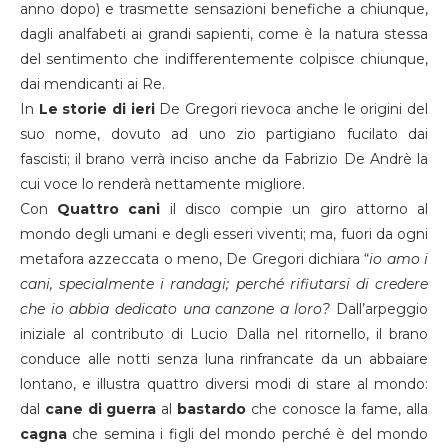
anno dopo) e trasmette sensazioni benefiche a chiunque,
dagli analfabeti ai grandi sapienti, come è la natura stessa
del sentimento che indifferentemente colpisce chiunque,
dai mendicanti ai Re.
In
Le storie di ieri
De Gregori rievoca anche le origini del
suo nome, dovuto ad uno zio partigiano fucilato dai
fascisti; il brano verrà inciso anche da Fabrizio De Andrè la
cui voce lo renderà nettamente migliore.
Con
Quattro cani
il disco compie un giro attorno al
mondo degli umani e degli esseri viventi; ma, fuori da ogni
metafora azzeccata o meno, De Gregori dichiara “
io amo i
cani, specialmente i randagi; perché rifiutarsi di credere
che io abbia dedicato una canzone a loro?
Dall’arpeggio
iniziale al contributo di Lucio Dalla nel ritornello, il brano
conduce alle notti senza luna rinfrancate da un abbaiare
lontano, e illustra quattro diversi modi di stare al mondo:
dal
cane di guerra
al
bastardo
che conosce la fame, alla
cagna
che semina i figli del mondo perché è del mondo