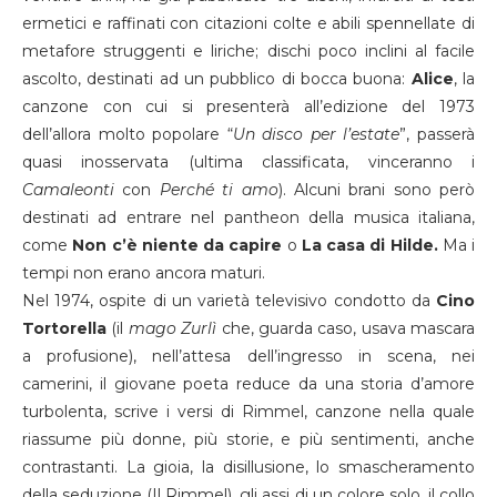
ermetici e raffinati con citazioni colte e abili spennellate di
metafore struggenti e liriche; dischi poco inclini al facile
ascolto, destinati ad un pubblico di bocca buona:
Alice
, la
canzone con cui si presenterà all’edizione del 1973
dell’allora molto popolare “
Un disco per l’estate
”, passerà
quasi inosservata (ultima classificata, vinceranno i
Camaleonti
con
Perché ti amo
). Alcuni brani sono però
destinati ad entrare nel pantheon della musica italiana,
come
Non c’è niente da capire
o
La casa di Hilde.
Ma i
tempi non erano ancora maturi.
Nel 1974, ospite di un varietà televisivo condotto da
Cino
Tortorella
(il
mago Zurlì
che, guarda caso, usava mascara
a profusione), nell’attesa dell’ingresso in scena, nei
camerini, il giovane poeta reduce da una storia d’amore
turbolenta, scrive i versi di Rimmel, canzone nella quale
riassume più donne, più storie, e più sentimenti, anche
contrastanti. La gioia, la disillusione, lo smascheramento
della seduzione (Il Rimmel), gli assi di un colore solo, il collo