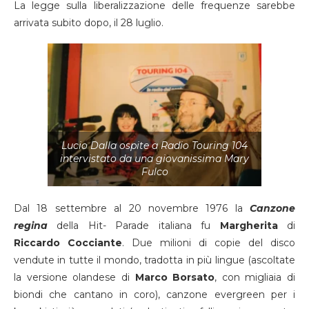
La legge sulla liberalizzazione delle frequenze sarebbe
arrivata subito dopo, il 28 luglio.
Lucio Dalla ospite a Radio Touring 104
intervistato da una giovanissima Mary
Fulco
Dal 18 settembre al 20 novembre 1976 la
Canzone
regina
della Hit- Parade italiana fu
Margherita
di
Riccardo Cocciante
. Due milioni di copie del disco
vendute in tutte il mondo, tradotta in più lingue (ascoltate
la versione olandese di
Marco Borsato
, con migliaia di
biondi che cantano in coro), canzone evergreen per i