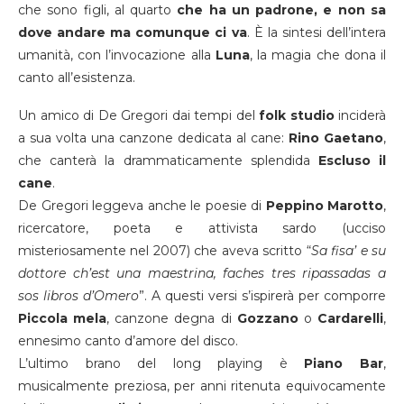
che sono figli, al quarto
che ha un padrone, e non sa
dove andare ma comunque ci va
. È la sintesi dell’intera
umanità, con l’invocazione alla
Luna
, la magia che dona il
canto all’esistenza.
Un amico di De Gregori dai tempi del
folk studio
inciderà
a sua volta una canzone dedicata al cane:
Rino Gaetano
,
che canterà la drammaticamente splendida
Escluso il
cane
.
De Gregori leggeva anche le poesie di
Peppino Marotto
,
ricercatore, poeta e attivista sardo (ucciso
misteriosamente nel 2007) che aveva scritto “
Sa fisa’ e su
dottore ch’est una maestrina, faches tres ripassadas a
sos libros d’Omero
”. A questi versi s’ispirerà per comporre
Piccola mela
, canzone degna di
Gozzano
o
Cardarelli
,
ennesimo canto d’amore del disco.
L’ultimo brano del long playing è
Piano Bar
,
musicalmente preziosa, per anni ritenuta equivocamente