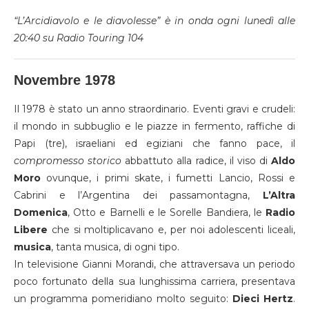
“L’Arcidiavolo e le diavolesse” è in onda ogni lunedì alle
20:40 su Radio Touring 104
Novembre 1978
Il 1978 è stato un anno straordinario. Eventi gravi e crudeli:
il mondo in subbuglio e le piazze in fermento, raffiche di
Papi (tre), israeliani ed egiziani che fanno pace, il
compromesso storico
abbattuto alla radice, il viso di
Aldo
Moro
ovunque, i primi skate, i fumetti Lancio, Rossi e
Cabrini e l’Argentina dei passamontagna,
L’Altra
Domenica
, Otto e Barnelli e le Sorelle Bandiera, le
Radio
Libere
che si moltiplicavano e, per noi adolescenti liceali,
musica
, tanta musica, di ogni tipo.
In televisione Gianni Morandi, che attraversava un periodo
poco fortunato della sua lunghissima carriera, presentava
un programma pomeridiano molto seguito:
Dieci Hertz
.