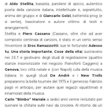
di
Aldo Stellita
, bassista, paroliere di spicco, autentico
poeta della canzone italiana, intellettuale e, soprattutto,
anima del gruppo e di
Giancarlo Golzi
, batterista prog (e
si sente), trascinatore e autore ottimo di testi e
arrangiamenti.
Stellita e
Piero Cassano
(Cassano, oltre che ad aver
composto centinaia di canzoni, è stato in un certo senso
l’inventore di
Eros Ramazzotti:
sue le fortunate
Adesso
tu
,
Una storia importante
,
Cose della vita
) suonavano
nei J.E.T e gestivano degli studi di registrazione (quattro
stanze insonorizzate nel negozio Pianoforti Gaggero) a
Genova
, loro città natale e (con Napoli) culla della musica
italiana. In quegli studi
De Andrè
e i
New Trolls
prepararono la bella tournée del 1975 e il generoso Fabrizio
pagò in anticipo, per aiutare quei ragazzi squattrinati e
innamorati della musica.
Carlo “Bimbo” Marrale
a sedici anni venne reclutato per
suonare la chitarra sulle navi da crociera. Al ritorno da un