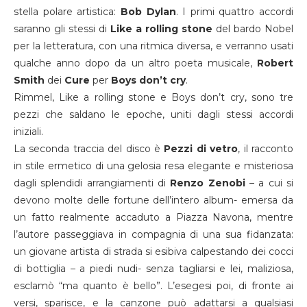
stella polare artistica:
Bob Dylan
. I primi quattro accordi
saranno gli stessi di
Like a rolling stone
del bardo Nobel
per la letteratura, con una ritmica diversa, e verranno usati
qualche anno dopo da un altro poeta musicale,
Robert
Smith
dei
Cure
per
Boys don’t cry
.
Rimmel, Like a rolling stone e Boys don’t cry, sono tre
pezzi che saldano le epoche, uniti dagli stessi accordi
iniziali.
La seconda traccia del disco è
Pezzi di vetro
, il racconto
in stile ermetico di una gelosia resa elegante e misteriosa
dagli splendidi arrangiamenti di
Renzo Zenobi
– a cui si
devono molte delle fortune dell’intero album- emersa da
un fatto realmente accaduto a Piazza Navona, mentre
l’autore passeggiava in compagnia di una sua fidanzata:
un giovane artista di strada si esibiva calpestando dei cocci
di bottiglia – a piedi nudi- senza tagliarsi e lei, maliziosa,
esclamò “ma quanto è bello”. L’esegesi poi, di fronte ai
versi, sparisce, e la canzone può adattarsi a qualsiasi