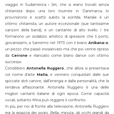
viaggio in Sudamerica i Jet, che si erano trovati senza
chitarrista dopo una loro tournée in Danimarca, lo
provinarono
e scattò subito la scintilla. Marrale è un
ottimo chitarrista, un autore eccezionale (sue tantissime
canzoni della band), e un cantante di alto livello. I tre
formarono un sodalizio artistico di spessore che li portò,
giovanissimi, a Sanremo nel 1973 con il brano
Anikana-o
,
un pezzo che passò inosservato ma che poi venne ripreso
da
Cerrone
e rilanciato come brano dance con ottimo
successo.
Conobbero
Antonella Ruggero
, che allora si presentava
col nome d’arte
Matia
, e vennero conquistati dalle sue
spiccate doti canore, dall’energia e dalla personalità, che la
rendeva affascinante. Antonella Ruggero è una delle
migliori cantanti italiane di ogni epoca. Come capacità
vocali, soltanto Mina può reggere il confronto.
In più, per noi di fronte alla televisione, Antonella Ruggero
era la ragazza dei sogni. Bella, minuta, gli occhi grandi da