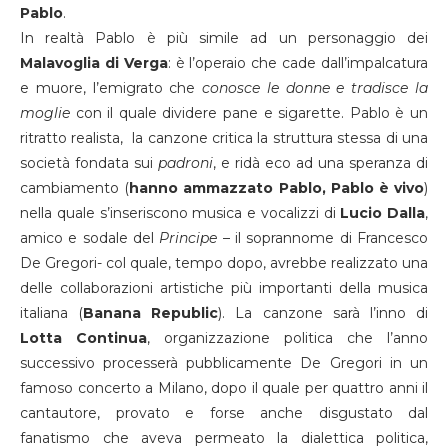
Pablo
.
In realtà Pablo è più simile ad un personaggio dei
Malavoglia di Verga
: è l’operaio che cade dall’impalcatura
e muore, l’emigrato che
conosce le donne e tradisce la
moglie
con il quale dividere pane e sigarette. Pablo è un
ritratto realista, la canzone critica la struttura stessa di una
società fondata sui
padroni
, e ridà eco ad una speranza di
cambiamento (
hanno ammazzato Pablo, Pablo è vivo
)
nella quale s’inseriscono musica e vocalizzi di
Lucio Dalla
,
amico e sodale del
Principe
– il soprannome di Francesco
De Gregori- col quale, tempo dopo, avrebbe realizzato una
delle collaborazioni artistiche più importanti della musica
italiana (
Banana Republic
). La canzone sarà l’inno di
Lotta Continua
, organizzazione politica che l’anno
successivo processerà pubblicamente De Gregori in un
famoso concerto a Milano, dopo il quale per quattro anni il
cantautore, provato e forse anche disgustato dal
fanatismo che aveva permeato la dialettica politica,