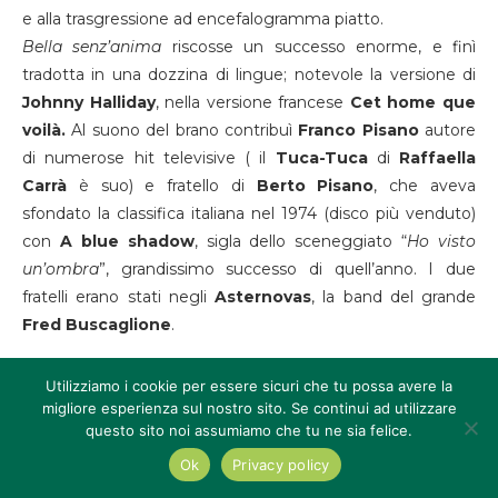
e alla trasgressione ad encefalogramma piatto.
Bella senz’anima
riscosse un successo enorme, e finì
tradotta in una dozzina di lingue; notevole la versione di
Johnny Halliday
, nella versione francese
Cet home que
voilà.
Al suono del brano contribuì
Franco Pisano
autore
di numerose hit televisive ( il
Tuca-Tuca
di
Raffaella
Carrà
è suo) e fratello di
Berto Pisano
, che aveva
sfondato la classifica italiana nel 1974 (disco più venduto)
con
A blue shadow
, sigla dello sceneggiato “
Ho visto
un’ombra
”, grandissimo successo di quell’anno. I due
fratelli erano stati negli
Asternovas
, la band del grande
Fred Buscaglione
.
Cocciante: immagine singolare e voce
Utilizziamo i cookie per essere sicuri che tu possa avere la
potente che ancora divide
migliore esperienza sul nostro sito. Se continui ad utilizzare
questo sito noi assumiamo che tu ne sia felice.
La televisione aveva all’epoca un enorme potere
Ok
Privacy policy
mediatico; le sigle degli spettacoli e degli “sceneggiati”,