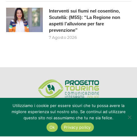
Interventi sui fiumi nel cosentino,
Scutellà: (M5S): “La Regione non
aspetti l’alluvione per fare
prevenzione”
7 Agosto 2026
Utilizziamo i cookie per essere sicuri che tu possa avere la
migliore esperienza sul nostro sito. Se continui ad utilizzare
questo sito noi assumiamo che tu ne sia felice.
Editore Progetto Touring srl - iscrizione al ROC n°20616 - P.IVA e CF
02636800803 - Reg. Tribunale Reggio Calabria n° 04/1976 -
Ok
Privacy policy
redazione@touring104.it
@2022 - All Right Reserved. Designed and Developed by
Auranex
|