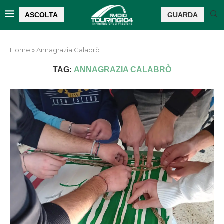
ASCOLTA
GUARDA
Home
»
Annagrazia Calabrò
TAG:
ANNAGRAZIA CALABRÒ