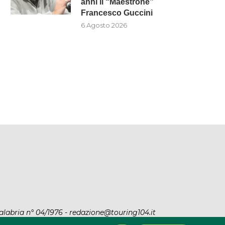
anni il “Maestrone”
Francesco Guccini
6 Agosto 2026
alabria n° 04/1976 - redazione@touring104.it
y
|
Privacy Policy