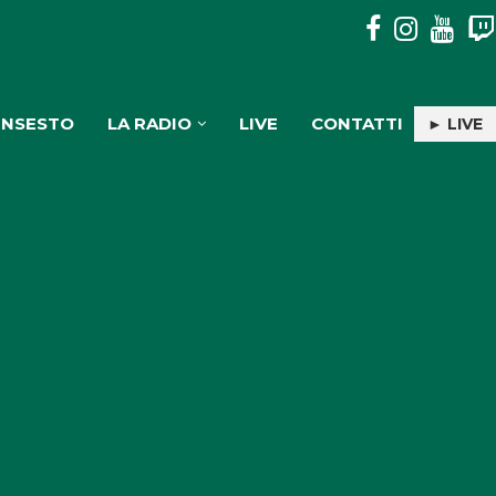
DALLA CALABRIA A CASA ARTUSI: FILIPPO COGLIANDRO P
INSESTO
LA RADIO
LIVE
CONTATTI
► LIVE