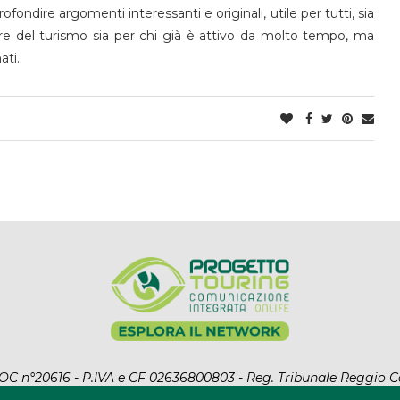
ondire argomenti interessanti e originali, utile per tutti, sia
ore del turismo sia per chi già è attivo da molto tempo, ma
ati.
l ROC n°20616 - P.IVA e CF 02636800803 - Reg. Tribunale Reggio C
ht Reserved. Designed and Developed by
Auranex
|
Cookie Polic