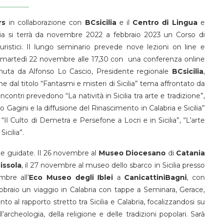
rs
in collaborazione con
BCsicilia
e il
Centro di Lingua
e
ia si terrà da novembre 2022 a febbraio 2023 un Corso di
istici. Il lungo seminario prevede nove lezioni on line e
à martedì 22 novembre alle 17,30 con una conferenza online
tenuta da Alfonso Lo Cascio, Presidente regionale
BCsicilia
,
 dal titolo “Fantasmi e misteri di Sicilia” tema affrontato da
ri incontri prevedono “La natività in Sicilia tra arte e tradizione”,
o Gagini e la diffusione del Rinascimento in Calabria e Sicilia”
, “Il Culto di Demetra e Persefone a Locri e in Sicilia”, “L’arte
Sicilia”.
ite guidate. Il 26 novembre al
Museo Diocesano
di
Catania
issola
, il 27 novembre al museo dello sbarco in Sicilia presso
mbre all’
Eco Museo degli Iblei
a
CanicattiniBagni
, con
 febbraio un viaggio in Calabria con tappe a Seminara, Gerace,
o al rapporto stretto tra Sicilia e Calabria, focalizzandosi su
’archeologia, della religione e delle tradizioni popolari. Sarà