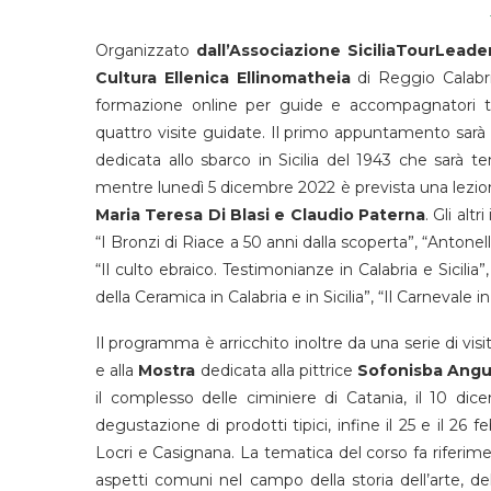
Organizzato
dall’Associazione SiciliaTourLeade
Cultura Ellenica
Ellinomatheia
di Reggio Calabr
formazione online per guide e accompagnatori tur
quattro visite guidate. Il primo appuntamento sar
dedicata allo sbarco in Sicilia del 1943 che sarà 
mentre lunedì 5 dicembre 2022 è prevista una lezione
Maria Teresa Di Blasi e Claudio Paterna
. Gli alt
“I Bronzi di Riace a 50 anni dalla scoperta”, “Antonell
“Il culto ebraico. Testimonianze in Calabria e Sicilia”
della Ceramica in Calabria e in Sicilia”, “Il Carnevale in 
Il programma è arricchito inoltre da una serie di vis
e alla
Mostra
dedicata alla pittrice
Sofonisba
Angu
il complesso delle ciminiere di Catania, il 10 dice
degustazione di prodotti tipici, infine il 25 e il 26
Locri e Casignana. La tematica del corso fa riferiment
aspetti comuni nel campo della storia dell’arte, dell