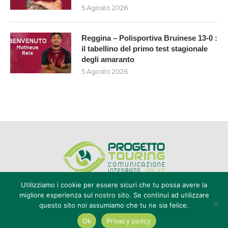
5 Agosto 2026
Reggina – Polisportiva Bruinese 13-0 :
il tabellino del primo test stagionale
degli amaranto
5 Agosto 2026
Utilizziamo i cookie per essere sicuri che tu possa avere la
migliore esperienza sul nostro sito. Se continui ad utilizzare
questo sito noi assumiamo che tu ne sia felice.
Editore Progetto Touring srl - iscrizione al ROC n°20616 - P.IVA e CF
02636800803 - Reg. Tribunale Reggio Calabria n° 04/1976 -
Ok
Privacy policy
redazione@touring104.it