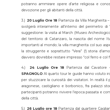
potranno ammirare opere d’arte religiosa e conos
devozione per gli abitanti della città.
3.)
20 Luglio Ore 18
Partenza da Villa Margherita 
svolgerà interamente all’interno del perimetro di
suggestione: la visita al March (Museo Archeologic
del territorio di Catanzaro, la nascita del nome It
importanti al mondo; la villa margherita col suo asp
la struggente e soprattutto “Vera” (!) storia d’a
davvero dovrebbe restare impresso “col ferro e col f
4.)
24 Luglio Ore 18
Partenza dal Cavatore
SPAGNOLO
Al quarto tour le guide hanno voluto i
per stuzzicare la curiosità dei visitatori. In realtà i
aragonese, castigliano e borbonico, fra palazzi sto
partecipanti potranno rivivere l’epoca passata e comp
della città.
5.)
26 Luglio ore 18
Partenza dal quartiere Gaglian