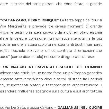
cere le storie dei santi patroni che sono fonte di grande
–
“CATANZARO, FERRO IGNIQUE”
La terza tappa del tour si
 Villa Margherita e prevede tre diversi momenti di grande
o) con le testimonianze muovono dalla più remota preistoria
alia e la celebre collezione numismatica ritenuta fra le più
etto ameno e la storia scolpita nei suoi tanti busti marmorei;
more tra Rachele e Saverio: un concentrato di emozioni che
uoco” (come dice il titolo) nel cuore di ogni catanzarese.
 –
UN VIAGGIO ATTRAVERSO I SECOLI DEL DOMINIO
ronicamente attribuire un nome forse un po’ troppo generico
l percorso attraverserà ben cinque secoli di storia fra i periodi
rici, stupefacenti oratori e testimonianze architettoniche. I
rendere l’influenza spagnola sulla cultura e sull’architettura
o, Via De Seta, altezza Calvario –
GALLIANUS: NEL CUORE