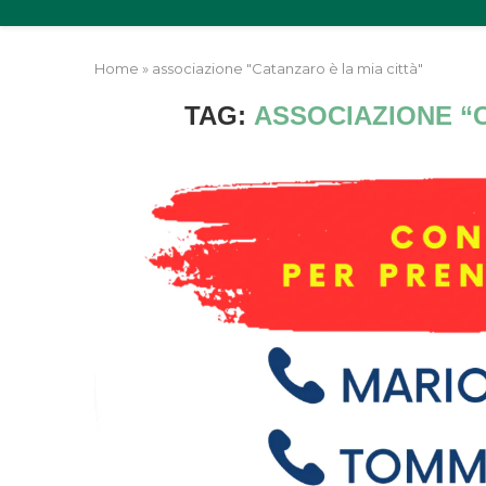
Home
»
associazione "Catanzaro è la mia città"
TAG:
ASSOCIAZIONE “C