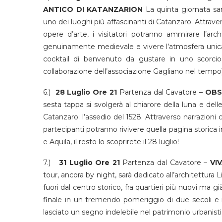
ANTICO DI KATANZARION
La quinta giornata sarà
uno dei luoghi più affascinanti di Catanzaro. Attrave
opere d’arte, i visitatori potranno ammirare l’archit
genuinamente medievale e vivere l’atmosfera unica
cocktail di benvenuto da gustare in uno scorcio
collaborazione dell’associazione Gagliano nel tempo)
6.)
28 Luglio Ore 21
Partenza dal Cavatore –
OBS
sesta tappa si svolgerà al chiarore della luna e delle 
Catanzaro: l’assedio del 1528. Attraverso narrazioni co
partecipanti potranno rivivere quella pagina storica 
e Aquila, il resto lo scoprirete il 28 luglio!
7.)
31 Luglio Ore 21
Partenza dal Cavatore –
VI
tour, ancora by night, sarà dedicato all’architettura Li
fuori dal centro storico, fra quartieri più nuovi ma già
finale in un tremendo pomeriggio di due secoli e 
lasciato un segno indelebile nel patrimonio urbanistic