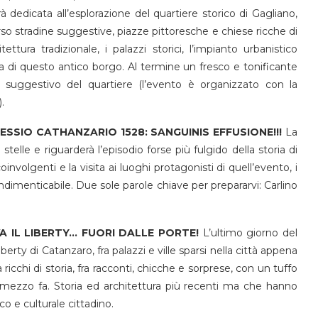
 dedicata all’esplorazione del quartiere storico di Gagliano,
rso stradine suggestive, piazze pittoresche e chiese ricche di
ettura tradizionale, i palazzi storici, l’impianto urbanistico
 di questo antico borgo. Al termine un fresco e tonificante
 suggestivo del quartiere (l’evento è organizzato con la
.
ESSIO CATHANZARIO 1528: SANGUINIS EFFUSIONE!!!
La
stelle e riguarderà l’episodio forse più fulgido della storia di
involgenti e la visita ai luoghi protagonisti di quell’evento, i
indimenticabile. Due sole parole chiave per prepararvi: Carlino
VA IL LIBERTY… FUORI DALLE PORTE!
L’ultimo giorno del
berty di Catanzaro, fra palazzi e ville sparsi nella città appena
 ricchi di storia, fra racconti, chicche e sorprese, con un tuffo
mezzo fa. Storia ed architettura più recenti ma che hanno
o e culturale cittadino.