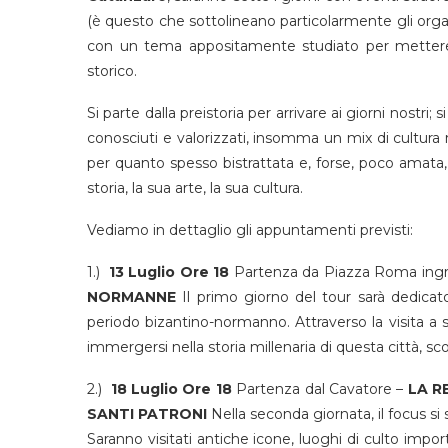
(è questo che sottolineano particolarmente gli organi
con un tema appositamente studiato per mettere 
storico.
Si parte dalla preistoria per arrivare ai giorni nostri; 
conosciuti e valorizzati, insomma un mix di cultura m
per quanto spesso bistrattata e, forse, poco amata
storia, la sua arte, la sua cultura.
Vediamo in dettaglio gli appuntamenti previsti:
1.)
13 Luglio Ore 18
Partenza da Piazza Roma ingr
NORMANNE
Il primo giorno del tour sarà dedicato 
periodo bizantino-normanno. Attraverso la visita a s
immergersi nella storia millenaria di questa città, sco
2.)
18 Luglio Ore 18
Partenza dal Cavatore –
LA R
SANTI PATRONI
Nella seconda giornata, il focus si 
Saranno visitati antiche icone, luoghi di culto impor