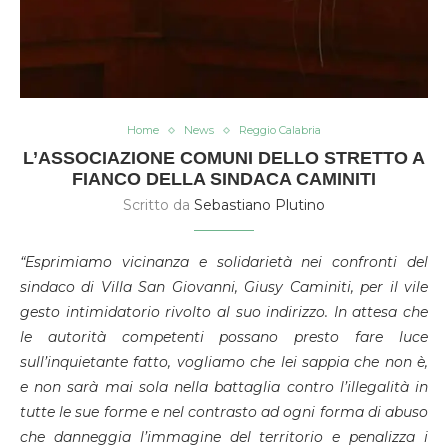
Home
News
Reggio Calabria
L’ASSOCIAZIONE COMUNI DELLO STRETTO A
FIANCO DELLA SINDACA CAMINITI
Scritto da
Sebastiano Plutino
“Esprimiamo vicinanza e solidarietà nei confronti del
sindaco di Villa San Giovanni, Giusy Caminiti, per il vile
gesto intimidatorio rivolto al suo indirizzo. In attesa che
le autorità competenti possano presto fare luce
sull’inquietante fatto, vogliamo che lei sappia che non è,
e non sarà mai sola nella battaglia contro l’illegalità in
tutte le sue forme e nel contrasto ad ogni forma di abuso
che danneggia l’immagine del territorio e penalizza i