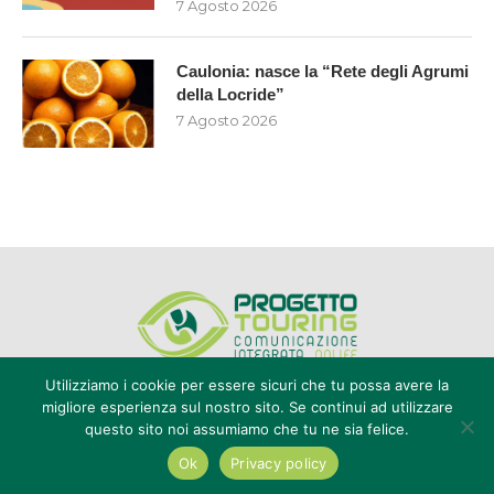
7 Agosto 2026
Caulonia: nasce la “Rete degli Agrumi
della Locride”
7 Agosto 2026
Utilizziamo i cookie per essere sicuri che tu possa avere la
migliore esperienza sul nostro sito. Se continui ad utilizzare
questo sito noi assumiamo che tu ne sia felice.
Editore Progetto Touring srl - iscrizione al ROC n°20616 - P.IVA e CF
02636800803 - Reg. Tribunale Reggio Calabria n° 04/1976 -
Ok
Privacy policy
redazione@touring104.it
@2022 - All Right Reserved. Designed and Developed by
Auranex
|