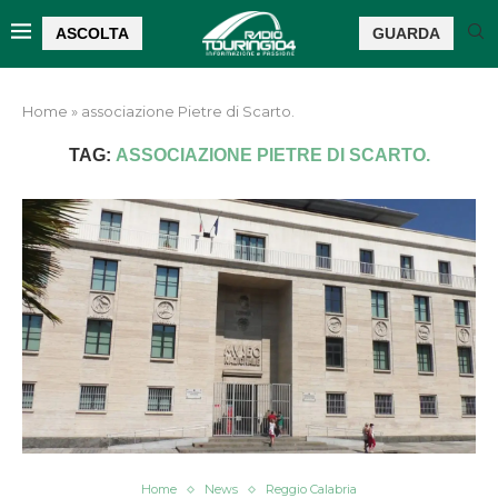
ASCOLTA
GUARDA
Home
»
associazione Pietre di Scarto.
TAG:
ASSOCIAZIONE PIETRE DI SCARTO.
Home
News
Reggio Calabria