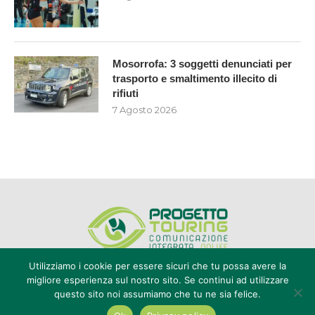
Mosorrofa: 3 soggetti denunciati per
trasporto e smaltimento illecito di
rifiuti
7 Agosto 2026
Utilizziamo i cookie per essere sicuri che tu possa avere la
migliore esperienza sul nostro sito. Se continui ad utilizzare
questo sito noi assumiamo che tu ne sia felice.
Editore Progetto Touring srl - iscrizione al ROC n°20616 - P.IVA e CF
02636800803 - Reg. Tribunale Reggio Calabria n° 04/1976 -