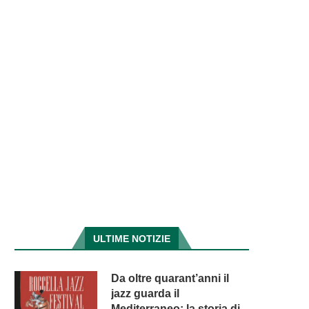
ULTIME NOTIZIE
Da oltre quarant’anni il
jazz guarda il
Mediterraneo: la storia di