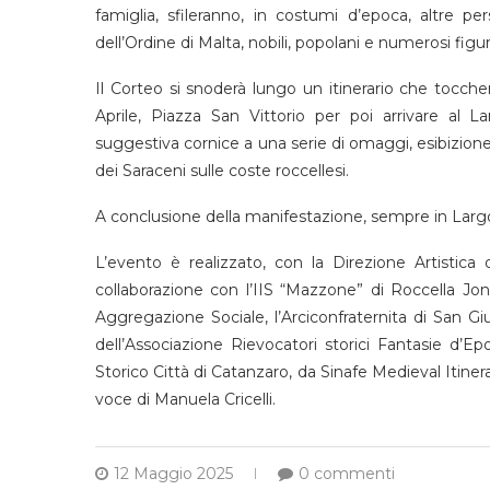
famiglia, sfileranno, in costumi d’epoca, altre pers
dell’Ordine di Malta, nobili, popolani e numerosi figur
Il Corteo si snoderà lungo un itinerario che tocch
Aprile, Piazza San Vittorio per poi arrivare al L
suggestiva cornice a una serie di omaggi, esibizione
dei Saraceni sulle coste roccellesi.
A conclusione della manifestazione, sempre in Largo
L’evento è realizzato, con la Direzione Artistica
collaborazione con l’IIS “Mazzone” di Roccella Joni
Aggregazione Sociale, l’Arciconfraternita di San Gi
dell’Associazione Rievocatori storici Fantasie d’E
Storico Città di Catanzaro, da Sinafe Medieval Itine
voce di Manuela Cricelli.
12 Maggio 2025
0 commenti