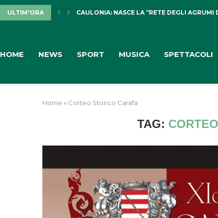
CAULONIA: NASCE LA “RETE DEGLI AGRUMI 
ULTIM'ORA
PULISERVICE: INGAGGIATA RACHELE PIOLI
HOME
NEWS
SPORT
MUSICA
SPETTACOLI
Home
»
Corteo Storico Carafa
TAG:
CORTEO