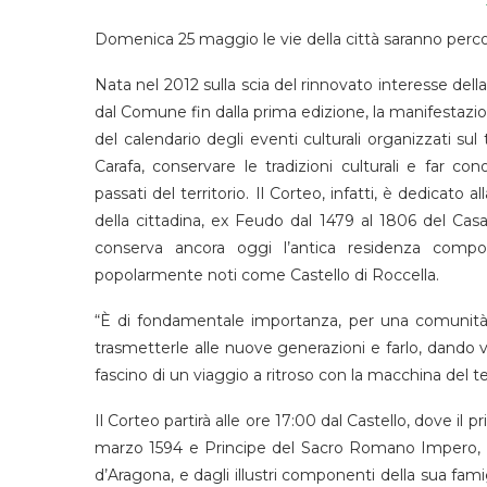
Domenica 25 maggio le vie della città saranno percor
Nata nel 2012 sulla scia del rinnovato interesse de
dal Comune fin dalla prima edizione, la manifestaz
del calendario degli eventi culturali organizzati sul 
Carafa, conservare le tradizioni culturali e far co
passati del territorio. Il Corteo, infatti, è dedicato a
della cittadina, ex Feudo dal 1479 al 1806 del Casa
conserva ancora oggi l’antica residenza compo
popolarmente noti come Castello di Roccella.
“È di fondamentale importanza, per una comunità, a
trasmetterle alle nuove generazioni e farlo, dando vi
fascino di un viaggio a ritroso con la macchina del t
Il Corteo partirà alle ore 17:00 dal Castello, dove il p
marzo 1594 e Principe del Sacro Romano Impero, ac
d’Aragona, e dagli illustri componenti della sua famigl