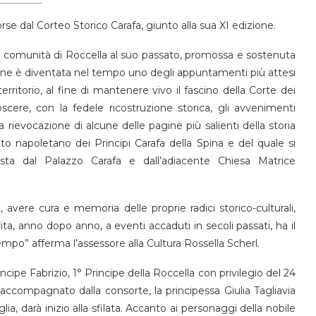
se dal Corteo Storico Carafa, giunto alla sua XI edizione.
lla comunità di Roccella al suo passato, promossa e sostenuta
ione è diventata nel tempo uno degli appuntamenti più attesi
territorio, al fine di mantenere vivo il fascino della Corte dei
noscere, con la fedele ricostruzione storica, gli avvenimenti
lla rievocazione di alcune delle pagine più salienti della storia
to napoletano dei Principi Carafa della Spina e del quale si
sta dal Palazzo Carafa e dall’adiacente Chiesa Matrice
vere cura e memoria delle proprie radici storico-culturali,
ta, anno dopo anno, a eventi accaduti in secoli passati, ha il
empo” afferma l’assessore alla Cultura Rossella Scherl.
rincipe Fabrizio, 1° Principe della Roccella con privilegio del 24
compagnato dalla consorte, la principessa Giulia Tagliavia
ia, darà inizio alla sfilata. Accanto ai personaggi della nobile