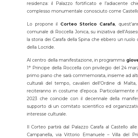
residenza: il Palazzo fortificato e l’adiacente ch
complesso monumentale conosciuto come Castello
Lo propone il
Corteo Storico Carafa
, quest’an
comunale di Roccella Jonica, su iniziativa dell’Asse
la storia dei Carafa della Spina che ebbero un ruol
della Locride.
Al centro della manifestazione, in programma
giove
1° Principe della Roccella con privilegio del 24 m
primo piano che sarà commemorata, insieme ad altri 
culturali del tempo, cavalieri dell’Ordine di Malta
reciteranno in costume d’epoca. Particolarmente ric
2023 che coincide con il decennale della manifest
supporto di un comitato scientifico ed organizzati
interesse culturale.
Il Corteo partirà dal Palazzo Carafa al Castello al
Campanella, via Vittorio Emanuele – Villa del Pr