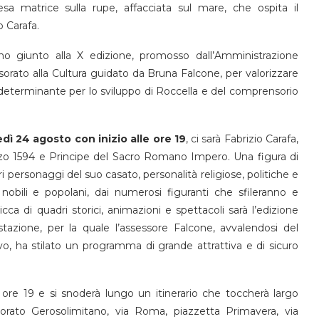
iesa matrice sulla rupe, affacciata sul mare, che ospita il
 Carafa.
no giunto alla X edizione, promosso dall’Amministrazione
ssorato alla Cultura guidato da Bruna Falcone, per valorizzare
o determinante per lo sviluppo di Roccella e del comprensorio
dì 24 agosto con inizio alle ore 19
, ci sarà Fabrizio Carafa,
arzo 1594 e Principe del Sacro Romano Impero. Una figura di
personaggi del suo casato, personalità religiose, politiche e
, nobili e popolani, dai numerosi figuranti che sfileranno e
ca di quadri storici, animazioni e spettacoli sarà l’edizione
azione, per la quale l’assessore Falcone, avvalendosi del
vo, ha stilato un programma di grande attrattiva e di sicuro
le ore 19 e si snoderà lungo un itinerario che toccherà largo
iorato Gerosolimitano, via Roma, piazzetta Primavera, via