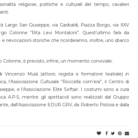
onalità religiose, politiche e culturali del tempo, cavalieri
anti.
erà Largo San Giuseppe, via Garibaldi, Piazza Borgo, via XXV
argo Colonne “Rita Levi Montalcini”. Quest’ultimo farà da
 e rievocazioni storiche che ricorderanno, inoltre, uno sbarco
 Colonne, è previsto, infine, un momento conviviale.
 di Vincenzo Muià (attore, regista e formatore teatrale) in
ca, l’Associazione Culturale “Roccella com’era”, il Centro di
useppe, e l’Associazione Elite Softair. I costumi sono a cura
poca A.P.S, mentre gli spettacoli sono realizzati dal Gruppo
rante, dall’Associazione EDUR GRV, da Roberto Pistoia e dalla