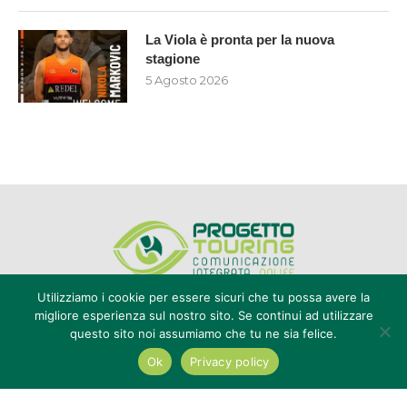
La Viola è pronta per la nuova
stagione
5 Agosto 2026
Utilizziamo i cookie per essere sicuri che tu possa avere la
migliore esperienza sul nostro sito. Se continui ad utilizzare
questo sito noi assumiamo che tu ne sia felice.
Editore Progetto Touring srl - iscrizione al ROC n°20616 - P.IVA e CF
02636800803 - Reg. Tribunale Reggio Calabria n° 04/1976 -
Ok
Privacy policy
redazione@touring104.it
@2022 - All Right Reserved. Designed and Developed by
Auranex
|
Cookie Policy
|
Privacy Policy