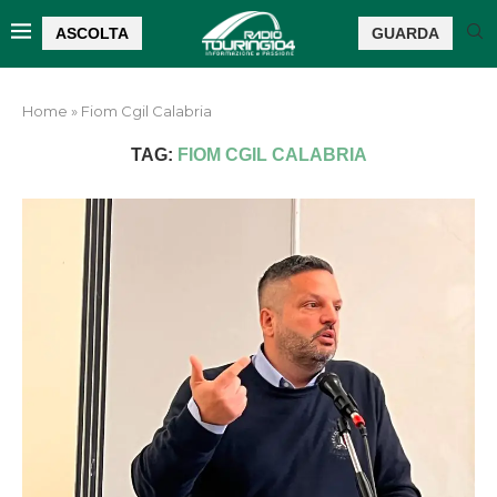
ASCOLTA
GUARDA
Home
»
Fiom Cgil Calabria
TAG:
FIOM CGIL CALABRIA