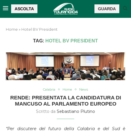
ASCOLTA
GUARDA
Home
»
Hotel BV President
TAG:
HOTEL BV PRESIDENT
Calabria
Home
News
RENDE: PRESENTATA LA CANDIDATURA DI
MANCUSO AL PARLAMENTO EUROPEO
Scritto da
Sebastiano Plutino
“Per discutere del futuro della Calabria e del Sud è