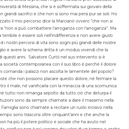
niversità di Messina, che si è soffermata sui giovani della
 grandi sacrifici e che non si sono mai persi pur se soli. Ho
rizzato il mio percorso dice la Marcianò ovvero “che non si
ra “non si può combattere l’arroganza con l’arroganza”. Ma
erribile è essere soli nell’indifferenza e non avere giusti
d i nostri percorsi di vita sono sogni più grandi delle nostre
glio e avere la schiena dritta è un modus vivendi che la
di questi anni. Salvatore Curtò nel suo intervento si è
a società contemporanea con il suo libro è perché il dolore
i comanda i palazzi non ascolta le lamentele del popolo?
poste che non possono placare questo dolore, né fermare la
ntro il male, né vanificarla con la minaccia di una scomunica
hé tutto non rimanga sepolto da tutto ciò che deturpa il
stituzioni sono da sempre chiamate a dare il massimo nella
 la Famiglia sono chiamate a recitare un ruolo incisivo nella
ttempo sono trascorsi oltre cinquant’anni e che anche la
on ha più il potere politico e sociale che ha avuto nel
a, confusa non è più scrigno dei valori di un tempo e anche