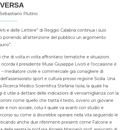
IVERSA
Sebastiano Plutino
rti e delle Lettere” di Reggio Calabria continua i suoi
o ponendo all’attenzione del pubblico un argomento
suno”.
che di volta in volta affrontano tematiche e situazioni
 ricorda il presidente Muse Giuseppe Livoti e l’occasione è
o’ – mediatore civile e commerciale già consigliere di
dell’assessorato sport e cultura presso regione Sicilia. Una
 Ricerca Medico Scientifica Stefania Isola, la quale ha
 è utile a dettare delle indicazioni di verosimiglianza con la
uomini come quello che tratta il testo, ovvero un giovane
 e non sociale, colui il quale va avanti con studio e
 percorso su come si dovrebbe operare nella vita seguendo le
enticando anche due riferimenti presenti come Falcone e
a della serata la prof.ssa Angela Marcianò prof. associato di