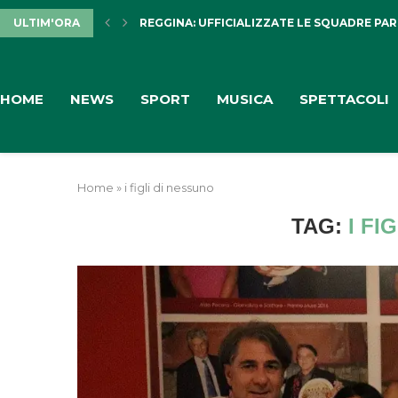
REGGINA: UFFICIALIZZATE LE SQUADRE PARTE
ULTIM'ORA
DISAVVENTURA SENZA CONSEGUENZE IN AS
HOME
NEWS
SPORT
MUSICA
SPETTACOLI
Home
»
i figli di nessuno
TAG:
I FI