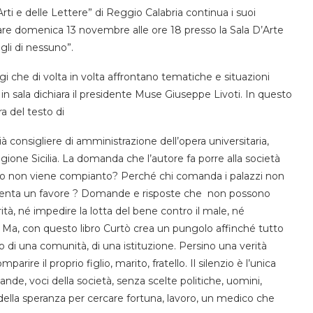
rti e delle Lettere” di Reggio Calabria continua i suoi
re domenica 13 novembre alle ore 18 presso la Sala D’Arte
gli di nessuno”.
gi che di volta in volta affrontano tematiche e situazioni
in sala dichiara il presidente Muse Giuseppe Livoti. In questo
ra del testo di
 consigliere di amministrazione dell’opera universitaria,
gione Sicilia. La domanda che l’autore fa porre alla società
uno non viene compianto? Perché chi comanda i palazzi non
 diventa un favore ? Domande e risposte che non possono
ità, né impedire la lotta del bene contro il male, né
. Ma, con questo libro Curtò crea un pungolo affinché tutto
o di una comunità, di una istituzione. Persino una verità
ire il proprio figlio, marito, fratello. Il silenzio è l’unica
e, voci della società, senza scelte politiche, uomini,
i della speranza per cercare fortuna, lavoro, un medico che