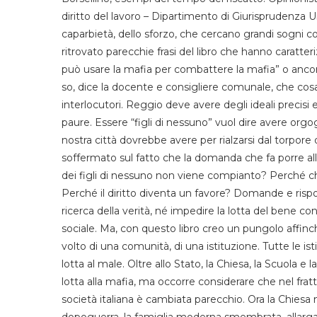
diritto del lavoro – Dipartimento di Giurisprudenza U
caparbietà, dello sforzo, che cercano grandi sogni con
ritrovato parecchie frasi del libro che hanno caratte
può usare la mafia per combattere la mafia” o anco
so, dice la docente e consigliere comunale, che cosa t
interlocutori. Reggio deve avere degli ideali precisi e
paure. Essere “figli di nessuno” vuol dire avere orgo
nostra città dovrebbe avere per rialzarsi dal torpore 
soffermato sul fatto che la domanda che fa porre all
dei figli di nessuno non viene compianto? Perché ch
Perché il diritto diventa un favore? Domande e ris
ricerca della verità, né impedire la lotta del bene co
sociale. Ma, con questo libro creo un pungolo affinc
volto di una comunità, di una istituzione. Tutte le i
lotta al male. Oltre allo Stato, la Chiesa, la Scuola e
lotta alla mafia, ma occorre considerare che nel fra
società italiana è cambiata parecchio. Ora la Chiesa n
dopoguerra, la famiglia moderna smembrata, allargat