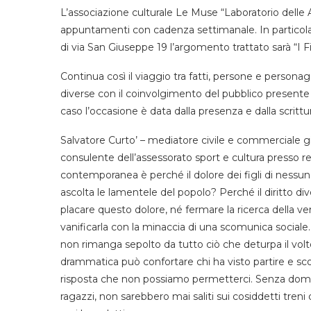
L’associazione culturale Le Muse “Laboratorio delle A
appuntamenti con cadenza settimanale. In particola
di via San Giuseppe 19 l’argomento trattato sarà “I Fi
Continua così il viaggio tra fatti, persone e personag
diverse con il coinvolgimento del pubblico presente 
caso l’occasione è data dalla presenza e dalla scrittu
Salvatore Curto’ – mediatore civile e commerciale già
consulente dell’assessorato sport e cultura presso re
contemporanea è perché il dolore dei figli di ness
ascolta le lamentele del popolo? Perché il diritto
placare questo dolore, né fermare la ricerca della ver
vanificarla con la minaccia di una scomunica sociale
non rimanga sepolto da tutto ciò che deturpa il volt
drammatica può confortare chi ha visto partire e scompar
risposta che non possiamo permetterci. Senza domand
ragazzi, non sarebbero mai saliti sui cosiddetti tren