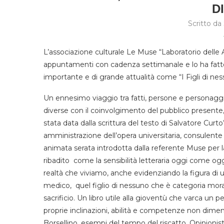
D
Scritto da
L’associazione culturale Le Muse “Laboratorio delle A
appuntamenti con cadenza settimanale e lo ha fatt
importante e di grande attualità come “I Figli di nes
Un ennesimo viaggio tra fatti, persone e personaggi 
diverse con il coinvolgimento del pubblico presente,
stata data dalla scrittura del testo di Salvatore Curt
amministrazione dell’opera universitaria, consulente 
animata serata introdotta dalla referente Muse per la
ribadito come la sensibilità letteraria oggi come oggi
realtà che viviamo, anche evidenziando la figura di 
medico, quel figlio di nessuno che è categoria morale
sacrificio. Un libro utile alla gioventù che varca un
proprie inclinazioni, abilità e competenze non dim
Borsellino, esempi del tempo del riscatto. Opinionist