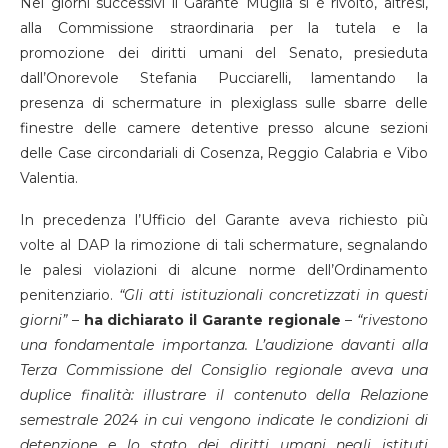
Nei giorni successivi il Garante Muglia si è rivolto, altresì,
alla Commissione straordinaria per la tutela e la
promozione dei diritti umani del Senato, presieduta
dall’Onorevole Stefania Pucciarelli, lamentando la
presenza di schermature in plexiglass sulle sbarre delle
finestre delle camere detentive presso alcune sezioni
delle Case circondariali di Cosenza, Reggio Calabria e Vibo
Valentia.
In precedenza l’Ufficio del Garante aveva richiesto più
volte al DAP la rimozione di tali schermature, segnalando
le palesi violazioni di alcune norme dell’Ordinamento
penitenziario.
“Gli atti istituzionali concretizzati in questi
giorni”
–
ha dichiarato il Garante regionale
–
“rivestono
una fondamentale importanza. L’audizione davanti alla
Terza Commissione del Consiglio regionale aveva una
duplice finalità: illustrare il contenuto della Relazione
semestrale 2024 in cui vengono indicate le condizioni di
detenzione e lo stato dei diritti umani negli istituti