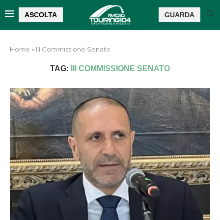
ASCOLTA
GUARDA
Home
»
III Commissione Senato
TAG:
III COMMISSIONE SENATO