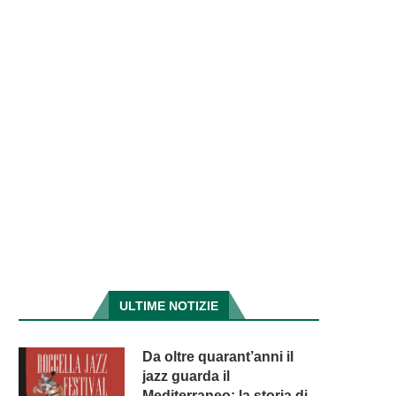
ULTIME NOTIZIE
Da oltre quarant’anni il
jazz guarda il
Mediterraneo: la storia di