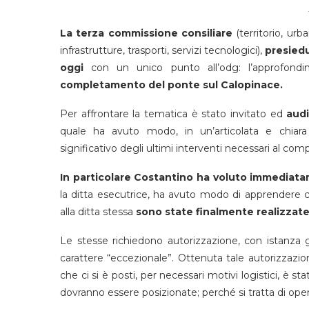
La terza commissione consiliare
(territorio, urban
infrastrutture, trasporti, servizi tecnologici),
presiedu
oggi
con un unico punto all’odg: l’approfondi
completamento del ponte sul Calopinace.
Per affrontare la tematica è stato invitato ed
audi
quale ha avuto modo, in un’articolata e chiara
significativo degli ultimi interventi necessari al co
In particolare Costantino ha voluto immediat
la ditta esecutrice, ha avuto modo di apprendere co
alla ditta stessa
sono state finalmente realizzate
Le stesse richiedono autorizzazione, con istanza gi
carattere “eccezionale”. Ottenuta tale autorizzazi
che ci si è posti, per necessari motivi logistici, è st
dovranno essere posizionate; perché si tratta di ope