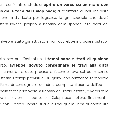
i confronti e studi, di
aprire un varco su un muro con
so della foce del Calopinace;
di realizzare quindi una pista
ione, individuata per logistica, la gru speciale che dovrà
sterà invece proprio a ridosso della sponda lato nord del
’alveo è stato già attivato e non dovrebbe incrociare ostacoli
ato sempre Costantino,
i tempi sono slittati di qualche
erzo,
avrebbe dovuto consegnare le travi alla ditta
 annunciare date precise e facendo leva sul buon senso
stesse i tempi previsti di 96 giorni, con orizzonte temporale
ultima di consegna e quindi la completa fruibilità dell’opera.
la tarda primavera, a ridosso dell’inizio estate, è verosimile
a risoluzione. Il ponte sul Calopinace doterà, finalmente,
 con il parco lineare sud e quindi quella linea di continuità