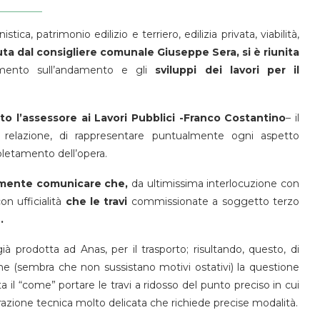
istica, patrimonio edilizio e terriero, edilizia privata, viabilità,
ta dal consigliere comunale Giuseppe Sera, si è riunita
mento sull’andamento e gli
sviluppi dei lavori per il
to l’assessore ai Lavori Pubblici -Franco Costantino
– il
 relazione, di rappresentare puntualmente ogni aspetto
mpletamento dell’opera.
amente comunicare che,
da ultimissima interlocuzione con
n ufficialità
che le travi
commissionate a soggetto terzo
.
à prodotta ad Anas, per il trasporto; risultando, questo, di
one (sembra che non sussistano motivi ostativi) la questione
ata il “come” portare le travi a ridosso del punto preciso in cui
razione tecnica molto delicata che richiede precise modalità.