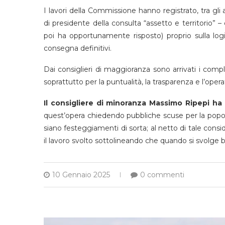
I lavori della Commissione hanno registrato, tra gli a
di presidente della consulta “assetto e territorio”
poi ha opportunamente risposto) proprio sulla logist
consegna definitivi.
Dai consiglieri di maggioranza sono arrivati i compli
soprattutto per la puntualità, la trasparenza e l’operat
Il consigliere di minoranza Massimo Ripepi ha 
quest’opera chiedendo pubbliche scuse per la popol
siano festeggiamenti di sorta; al netto di tale con
il lavoro svolto sottolineando che quando si svolge b
10 Gennaio 2025
0 commenti