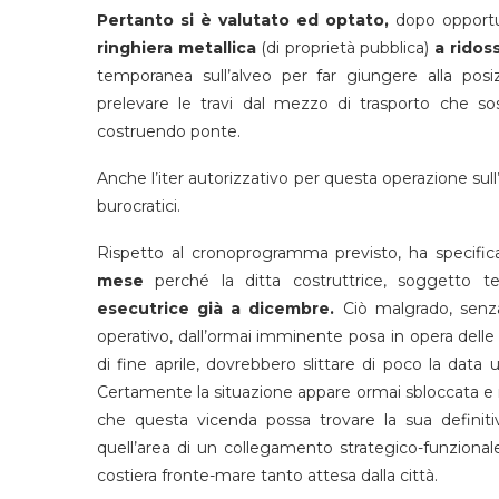
Pertanto si è valutato ed optato,
dopo opportun
ringhiera metallica
(di proprietà pubblica)
a ridos
temporanea sull’alveo per far giungere alla posiz
prelevare le travi dal mezzo di trasporto che so
costruendo ponte.
Anche l’iter autorizzativo per questa operazione sull
burocratici.
Rispetto al cronoprogramma previsto, ha specific
mese
perché la ditta costruttrice, soggetto t
esecutrice già a dicembre.
Ciò malgrado, senza
operativo, dall’ormai imminente posa in opera delle 
di fine aprile, dovrebbero slittare di poco la data 
Certamente la situazione appare ormai sbloccata e nel
che questa vicenda possa trovare la sua definitiv
quell’area di un collegamento strategico-funzionale
costiera fronte-mare tanto attesa dalla città.