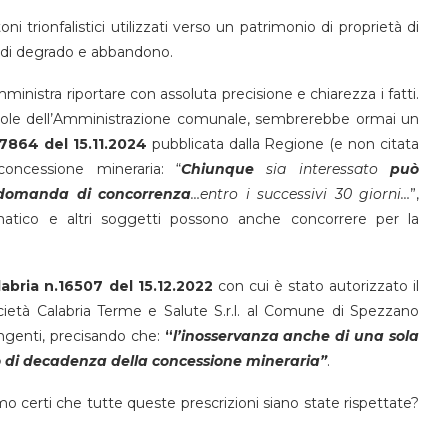
ni trionfalistici utilizzati verso un patrimonio di proprietà di
to di degrado e abbandono.
nistra riportare con assoluta precisione e chiarezza i fatti.
arole dell’Amministrazione comunale, sembrerebbe ormai un
17864 del 15.11.2024
pubblicata dalla Regione (e non citata
 concessione mineraria: “
Chiunque
sia interessato
può
o domanda di concorrenza
…entro i successivi 30 giorni…
”,
matico e altri soggetti possono anche concorrere per la
abria n.16507 del 15.12.2022
con cui è stato autorizzato il
ocietà Calabria Terme e Salute S.r.l. al Comune di Spezzano
ingenti, precisando che:
“
l’inosservanza anche di una sola
vo di decadenza della concessione mineraria”
.
mo certi che tutte queste prescrizioni siano state rispettate?