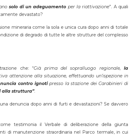
itano
solo di un adeguamento
per la riattivazione
”. A quali
letamente devastato?
sione mineraria come la sola e unica cura dopo anni di totale
ondizione di degrado di tutte le altre strutture del complesso
razione che: “
Già prima del sopralluogo regionale,
la
a attenzione alla situazione, effettuando un’ispezione in
nuncia contro ignoti
presso la stazione dei Carabinieri di
 alla struttura”
.
una denuncia dopo anni di furti e devastazioni? Se davvero
me testimonia il Verbale di deliberazione della giunta
nti di manutenzione straordinaria nel Parco termale, in cui