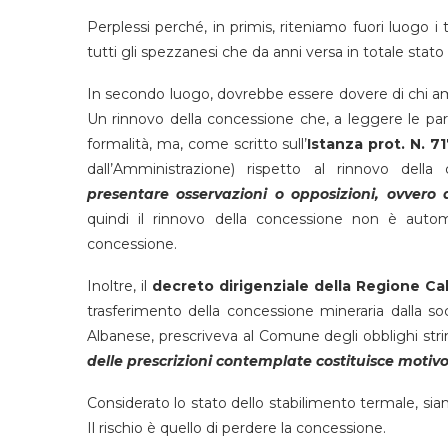
Perplessi perché, in primis, riteniamo fuori luogo i to
tutti gli spezzanesi che da anni versa in totale sta
In secondo luogo, dovrebbe essere dovere di chi ammi
Un rinnovo della concessione che, a leggere le p
formalità, ma, come scritto sull’
Istanza prot. N. 7
dall’Amministrazione) rispetto al rinnovo della
presentare osservazioni o opposizioni, ovver
quindi il rinnovo della concessione non è auto
concessione.
Inoltre, il
decreto dirigenziale della Regione Cal
trasferimento della concessione mineraria dalla s
Albanese, prescriveva al Comune degli obblighi str
delle prescrizioni contemplate costituisce moti
Considerato lo stato dello stabilimento termale, sia
Il rischio è quello di perdere la concessione.