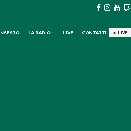
“THE KIDS AREN’T ALRIGHT”: IL MESSAGGIO DIETRO IL...
INSESTO
LA RADIO
LIVE
CONTATTI
► LIVE