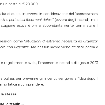
con un costo di € 20.000.
sità di questi interventi in considerazione dell’’approssimarsi
detti e pericolosi fenomeni dolosi”
(ovvero degli incendi), ma i
la stagione estiva è ormai abbondantemente terminata e il
ressioni come “
situazioni di estrema necessità ed urgenza
”
edere con urgenza
”. Ma nessun lavoro viene affidato prima o
ma e regolarmente svolti, l’imponente incendio di agosto 2023
e pulizia, per prevenire gli incendi, vengono affidati dopo il
iamo fatica a comprendere.
 la stessa.
dei cittadini…