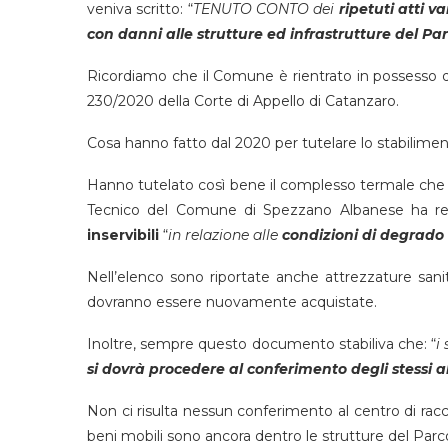
veniva scritto: “
TENUTO CONTO dei
ripetuti atti v
con danni alle strutture ed infrastrutture del P
Ricordiamo che il Comune è rientrato in possesso 
230/2020 della Corte di Appello di Catanzaro.
Cosa hanno fatto dal 2020 per tutelare lo stabilime
Hanno tutelato così bene il complesso termale che
Tecnico del Comune di Spezzano Albanese ha re
inservibili
“
in relazione alle
condizioni di degrado
Nell’elenco sono riportate anche attrezzature sanit
dovranno essere nuovamente acquistate.
Inoltre, sempre questo documento stabiliva che: “
i
si dovrà procedere al conferimento degli stessi al 
Non ci risulta nessun conferimento al centro di raccol
beni mobili sono ancora dentro le strutture del Parco