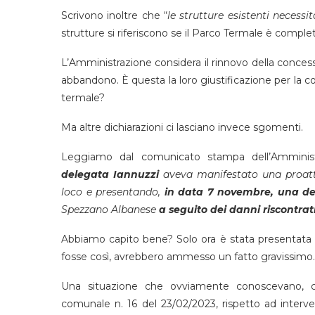
Scrivono inoltre che “
le strutture esistenti necess
strutture si riferiscono se il Parco Termale è comp
L’Amministrazione considera il rinnovo della conces
abbandono. È questa la loro giustificazione per la c
termale?
Ma altre dichiarazioni ci lasciano invece sgomenti.
Leggiamo dal comunicato stampa dell’Amminist
delegata Iannuzzi
aveva manifestato una proattiv
loco e presentando,
in data 7 novembre, una de
Spezzano Albanese
a seguito dei danni riscontrati
Abbiamo capito bene? Solo ora è stata presentata 
fosse così, avrebbero ammesso un fatto gravissimo.
Una situazione che ovviamente conoscevano, co
comunale n. 16 del 23/02/2023, rispetto ad interve