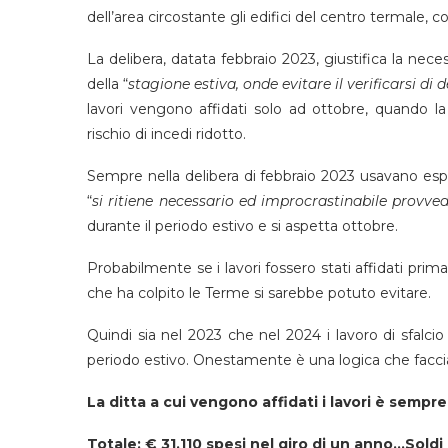
dell’area circostante gli edifici del centro termale, 
La delibera, datata febbraio 2023, giustifica la neces
della “
stagione estiva, onde evitare il verificarsi di 
lavori vengono affidati solo ad ottobre, quando 
rischio di incedi ridotto.
Sempre nella delibera di febbraio 2023 usavano esp
“
si ritiene necessario ed improcrastinabile provv
durante il periodo estivo e si aspetta ottobre.
Probabilmente se i lavori fossero stati affidati pri
che ha colpito le Terme si sarebbe potuto evitare.
Quindi sia nel 2023 che nel 2024 i lavoro di sfalcio 
periodo estivo. Onestamente è una logica che facc
La ditta a cui vengono affidati i lavori è sempre
Totale: € 31.110 spesi nel giro di un anno…Soldi 