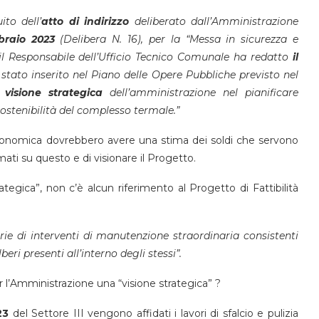
ito dell’
atto di indirizzo
deliberato dall’Amministrazione
braio 2023
(Delibera N. 16), per la “Messa in sicurezza e
l Responsabile dell’Ufficio Tecnico Comunale ha redatto
il
 stato inserito nel Piano delle Opere Pubbliche previsto nel
 visione strategica
dell’amministrazione nel pianificare
 sostenibilità del complesso termale.”
a Economica dovrebbero avere una stima dei soldi che servono
mati su questo e di visionare il Progetto.
tegica”, non c’è alcun riferimento al Progetto di Fattibilità
rie di interventi di manutenzione straordinaria consistenti
eri presenti all’interno degli stessi”.
er l’Amministrazione una “visione strategica” ?
23
del Settore III vengono affidati i lavori di sfalcio e pulizia