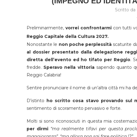
(IMPEGNO ED IDENTITÀ
Scritto da
Preliminarmente,
vorrei confrontarmi
con tutti vo
Reggio Capitale della Cultura 2027.
Nonostante le
non poche perplessità
scaturite dai
al dossier presentato dalla delegazione regg
diretta dell’evento ed ho tifato per Reggio
. S
fredde.
Speravo nella vittoria
sapendo quanto que
Reggio Calabria!
Sentire pronunciare il nome di un’altra città mi ha d
D’istinto
ho scritto cosa stavo provando sul m
sentimento di scoramento pervasivo e forte.
Molti si sono riconosciuti in questa mia costernazi
per dirmi
“ma realmente tifavi per questa proc
maggioranza”, “ma allora non sai fare politica !?”