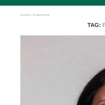
Home
»
Polemiche
TAG: