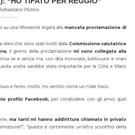
): “HO TIFATO PER REGGIO”
Sebastiano Plutino
i su una riflessione legata alla
mancata proclamazione di
 rilievi che sono stati rivolti dalla
Commissione valutatrice
ina,
il giorno della proclamazione
mi sono collegata alla
enza se e senza ma, con dita incrociate, batticuore e mani
sta scelta sarebbe stata importante per la Città e tifavo
eluso e ferito, molto. Ho sentito come un male fisico.
io profilo Facebook,
per condividere con gli amici quel
one,
ma tanti mi hanno addirittura chiamato in privato
lamazione?”
,
“questa è certamente un’altra sconfitta della