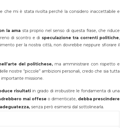
ne che mi è stata rivolta perché la considero inaccettabile e
non la ama
sta proprio nel senso di questa frase, che riduce
reno di scontro e di
speculazione tra correnti politiche
,
cimento per la nostra città, non dovrebbe neppure sfiorare il
ell’arte del politichese,
ma amministrare con rispetto e
elle nostre “piccole” ambizioni personali, credo che sia tutta
iù importante missione.
oduce risultati
in grado di irrobustire le fondamenta di una
andrebbero mai offese
o dimenticate,
debba prescindere
inadeguatezza,
senza però esimersi dal sottolinearla.