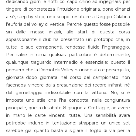
dedicando giorni e notti col capo chino ad ingegnarsi per
tingere di concretezza l’intuizione originaria, pone dinanzi
a sé, step by step, uno scopo: restituire a Reggio Calabria
l’euforia del volley di vertice. Perché questo fosse possibile
sin dalle mosse iniziali, allo start di questa corsa
appassionante il club ha presentato un prototipo che, in
tutte le sue componenti, rendesse fluido l’ingranaggio.
Per salire in cima qualsiasi particolare è determinante,
qualunque traguardo intermedio è essenziale: questo il
pensiero che la Domotek Volley ha inseguito e perseguito,
giornata dopo giornata, nel corso del campionato, non
facendosi vincere dalla presunzione dei record infranti né
dal gemellaggio indissolubile con la vittoria. No, si è
imposta uno stile che l’ha condotta, nella congiuntura
principale, quella di sabato 8 giugno a Grottaglie, ad avere
in mano le carte vincenti: tutte. Una sensibilità avara
potrebbe indurre in tentazione: strappare un unico set
sarebbe già quanto basta a siglare il foglio di via per la