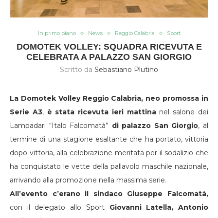
In primo piano
News
Reggio Calabria
Sport
DOMOTEK VOLLEY: SQUADRA RICEVUTA E
CELEBRATA A PALAZZO SAN GIORGIO
Scritto da
Sebastiano Plutino
La Domotek Volley Reggio Calabria, neo promossa in
Serie A3
,
è stata ricevuta ieri mattina
nel salone dei
Lampadari “Italo Falcomatà”
di palazzo San Giorgio
, al
termine di una stagione esaltante che ha portato, vittoria
dopo vittoria, alla celebrazione meritata per il sodalizio che
ha conquistato le vette della pallavolo maschile nazionale,
arrivando alla promozione nella massima serie.
All’evento c’erano il sindaco Giuseppe Falcomatà,
con il delegato allo Sport
Giovanni Latella,
Antonio