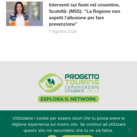
Interventi sui fiumi nel cosentino,
Scutellà: (M5S): “La Regione non
aspetti l’alluvione per fare
prevenzione”
7 Agosto 2026
Editore Progetto Touring srl - iscrizione al ROC n°20616 - P.IVA e CF
Utilizziamo i cookie per essere sicuri che tu possa avere la
02636800803 - Reg. Tribunale Reggio Calabria n° 04/1976 -
migliore esperienza sul nostro sito. Se continui ad utilizzare
redazione@touring104.it
@2022 - All Right Reserved. Designed and Developed by
Auranex
|
questo sito noi assumiamo che tu ne sia felice.
Cookie Policy
|
Privacy Policy