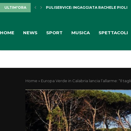
ULTIM'ORA
PULISERVICE: INGAGGIATA RACHELE PIOLI
HOME
NEWS
SPORT
MUSICA
SPETTACOLI
Home
»
Europa Verde in Calabria lancia l’allarme: “Il ta