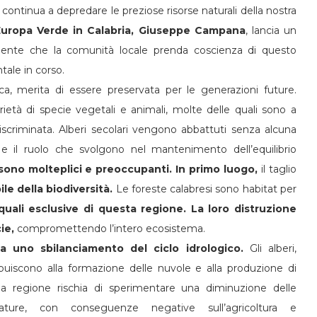
e continua a depredare le preziose risorse naturali della nostra
uropa Verde in Calabria, Giuseppe Campana
, lancia un
gente che la comunità locale prenda coscienza di questo
tale in corso.
ica, merita di essere preservata per le generazioni future.
ietà di specie vegetali e animali, molte delle quali sono a
discriminata. Alberi secolari vengono abbattuti senza alcuna
e il ruolo che svolgono nel mantenimento dell’equilibrio
ono molteplici e preoccupanti. In primo luogo,
il taglio
ile della biodiversità.
Le foreste calabresi sono habitat per
quali esclusive di questa regione. La loro distruzione
ie,
compromettendo l’intero ecosistema.
 uno sbilanciamento del ciclo idrologico.
Gli alberi,
ribuiscono alla formazione delle nuvole e alla produzione di
la regione rischia di sperimentare una diminuzione delle
ture, con conseguenze negative sull’agricoltura e