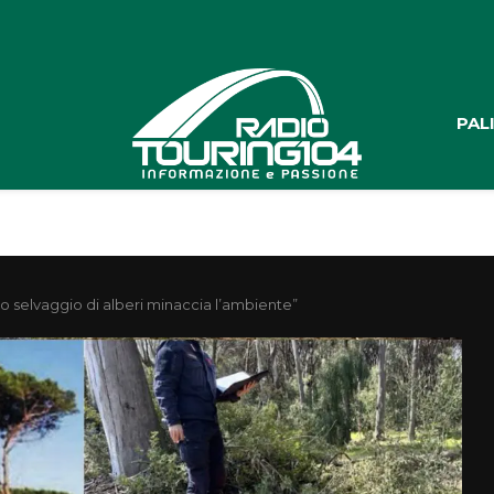
PAL
glio selvaggio di alberi minaccia l’ambiente”