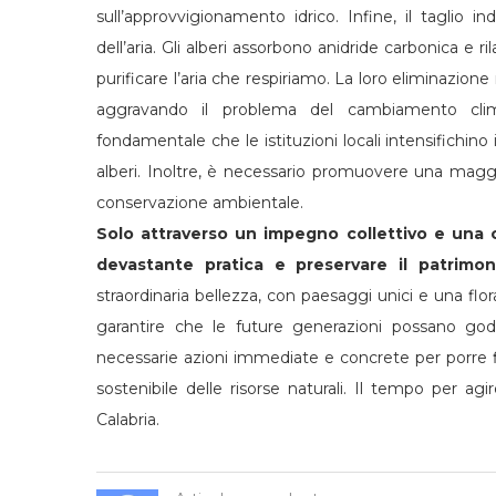
sull’approvvigionamento idrico. Infine, il taglio i
dell’aria. Gli alberi assorbono anidride carbonica e r
purificare l’aria che respiriamo. La loro eliminazio
aggravando il problema del cambiamento cli
fondamentale che le istituzioni locali intensifichino i
alberi. Inoltre, è necessario promuovere una maggi
conservazione ambientale.
Solo attraverso un impegno collettivo e una c
devastante pratica e preservare il patrimoni
straordinaria bellezza, con paesaggi unici e una fl
garantire che le future generazioni possano god
necessarie azioni immediate e concrete per porre f
sostenibile delle risorse naturali. Il tempo per ag
Calabria.