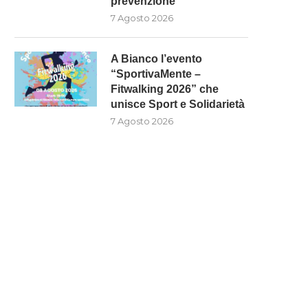
prevenzione”
7 Agosto 2026
A Bianco l’evento
“SportivaMente –
Fitwalking 2026” che
unisce Sport e Solidarietà
7 Agosto 2026
INTERVENTI SUI FIUMI NEL
A BIANCO L’EVENTO
COSENTINO, SCUTELLÀ: (M5S):
“SPORTIVAMENTE – FITWAL
“LA...
2026” CHE...
7 Agosto 2026
7 Agosto 2026