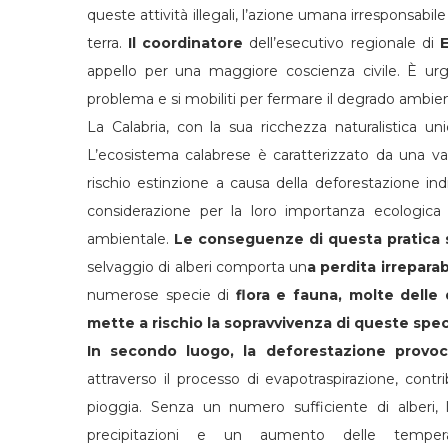
queste attività illegali, l’azione umana irresponsabil
terra.
Il coordinatore
dell’esecutivo regionale di
E
appello per una maggiore coscienza civile. È ur
problema e si mobiliti per fermare il degrado ambien
La Calabria, con la sua ricchezza naturalistica un
L’ecosistema calabrese è caratterizzato da una var
rischio estinzione a causa della deforestazione in
considerazione per la loro importanza ecologica 
ambientale.
Le conseguenze di questa pratica s
selvaggio di alberi comporta un
a perdita irreparab
numerose specie di
flora e fauna, molte delle 
mette a rischio la sopravvivenza di queste spec
In secondo luogo, la deforestazione provoca
attraverso il processo di evapotraspirazione, cont
pioggia. Senza un numero sufficiente di alberi, 
precipitazioni e un aumento delle tempera