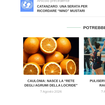
Articolo precedente
CATANZARO: UNA SERATA PER
RICORDARE “NINO” MUSTARI
POTREBBE
ZINI È IL
CAULONIA: NASCE LA “RETE
PULISER
 DEL...
DEGLI AGRUMI DELLA LOCRIDE”
RA
6
7 Agosto 2026
7 