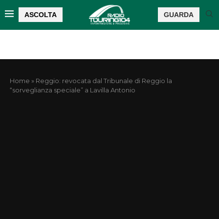
ASCOLTA
GUARDA
Home
»
Reggio: revocata dal Tribunale di Reggio la
“sorveglianza speciale” a Lavilla Antonio