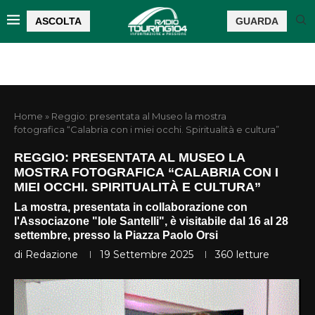
ASCOLTA
GUARDA
Home
»
Reggio: presentata al Museo la mostra
fotografica “Calabria con i miei occhi. Spiritualità e cultura”
REGGIO: PRESENTATA AL MUSEO LA
MOSTRA FOTOGRAFICA “CALABRIA CON I
MIEI OCCHI. SPIRITUALITÀ E CULTURA”
La mostra, presentata in collaborazione con
l'Associazone "Iole Santelli", è visitabile dal 16 al 28
settembre, presso la Piazza Paolo Orsi
di
Redazione
19 Settembre 2025
360
letture