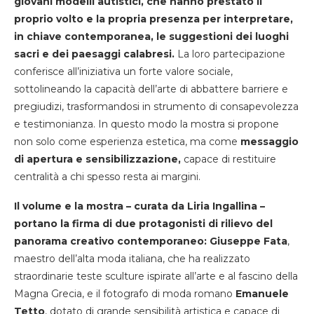
giovani modelli autistici, che hanno prestato il
proprio volto e la propria presenza per interpretare,
in chiave contemporanea, le suggestioni dei luoghi
sacri e dei paesaggi calabresi.
La loro partecipazione
conferisce all’iniziativa un forte valore sociale,
sottolineando la capacità dell’arte di abbattere barriere e
pregiudizi, trasformandosi in strumento di consapevolezza
e testimonianza. In questo modo la mostra si propone
non solo come esperienza estetica, ma come
messaggio
di apertura e sensibilizzazione,
capace di restituire
centralità a chi spesso resta ai margini.
Il volume e la mostra – curata da Liria Ingallina –
portano la firma di due protagonisti di rilievo del
panorama creativo contemporaneo: Giuseppe Fata
,
maestro dell’alta moda italiana, che ha realizzato
straordinarie teste sculture ispirate all’arte e al fascino della
Magna Grecia, e il fotografo di moda romano
Emanuele
Tetto
, dotato di grande sensibilità artistica e capace di