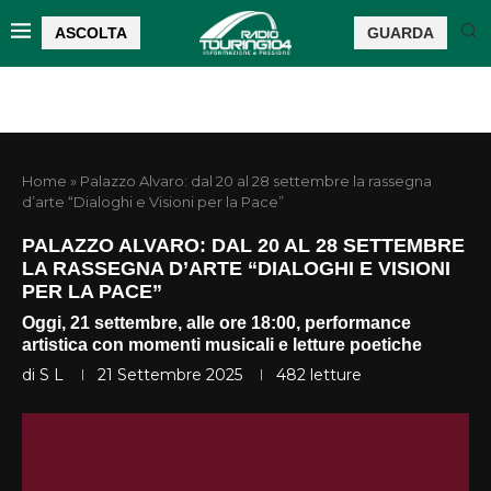
ASCOLTA
GUARDA
Home
»
Palazzo Alvaro: dal 20 al 28 settembre la rassegna
d’arte “Dialoghi e Visioni per la Pace”
PALAZZO ALVARO: DAL 20 AL 28 SETTEMBRE
LA RASSEGNA D’ARTE “DIALOGHI E VISIONI
PER LA PACE”
Oggi, 21 settembre, alle ore 18:00, performance
artistica con momenti musicali e letture poetiche
di
S L
21 Settembre 2025
482
letture