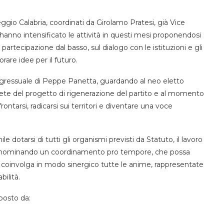
ggio Calabria, coordinati da Girolamo Pratesi, già Vice
hanno intensificato le attività in questi mesi proponendosi
partecipazione dal basso, sul dialogo con le istituzioni e gli
rare idee per il futuro.
gressuale di Peppe Panetta, guardando al neo eletto
prete del progetto di rigenerazione del partito e al momento
arsi, radicarsi sui territori e diventare una voce
e dotarsi di tutti gli organismi previsti da Statuto, il lavoro
a, nominando un coordinamento pro tempore, che possa
i e coinvolga in modo sinergico tutte le anime, rappresentate
ilità.
posto da: