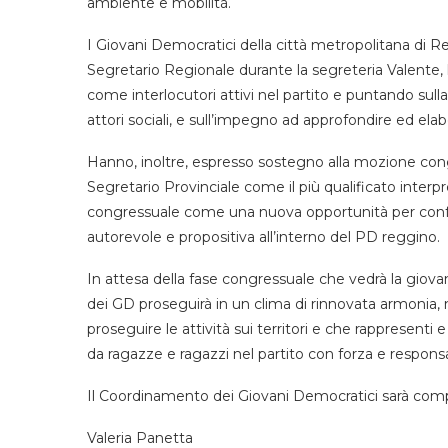
ambiente e mobilità.
I Giovani Democratici della città metropolitana di Re
Segretario Regionale durante la segreteria Valente, 
come interlocutori attivi nel partito e puntando sulla 
attori sociali, e sull’impegno ad approfondire ed elabo
Hanno, inoltre, espresso sostegno alla mozione con
Segretario Provinciale come il più qualificato inter
congressuale come una nuova opportunità per confront
autorevole e propositiva all’interno del PD reggino.
In attesa della fase congressuale che vedrà la giovanil
dei GD proseguirà in un clima di rinnovata armoni
proseguire le attività sui territori e che rappresent
da ragazze e ragazzi nel partito con forza e responsab
Il Coordinamento dei Giovani Democratici sarà com
Valeria Panetta