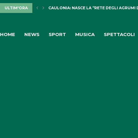
CAULONIA: NASCE LA “RETE DEGLI AGRUMI 
ULTIM'ORA
PULISERVICE: INGAGGIATA RACHELE PIOLI
HOME
NEWS
SPORT
MUSICA
SPETTACOLI