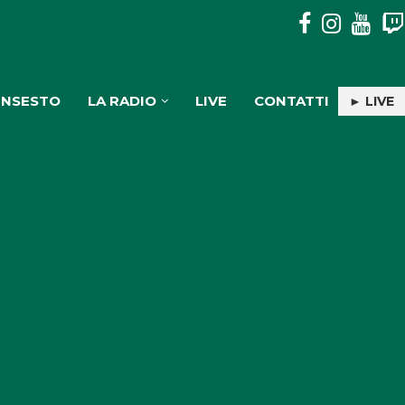
MOSORROFA: 3 SOGGETTI DENUNCIATI PER TRASPORTO E
INSESTO
LA RADIO
LIVE
CONTATTI
► LIVE