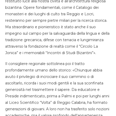
restituito luce alla nostra civiltà e all’architettura religiosa
bizantina. Opere fondamentali, come il Catalogo dei
monasteri e dei luoghi di culto tra Reggio e Locri,
resteranno per sempre pietre miliari per la ricerca storica.
Ma straordinario e pionieristico è stato anche il suo
impegno sul campo per la salvaguardia della lingua e della
tradizione grecanica, difese con tenacia e lungimiranza
attraverso la fondazione di realtà come il “Circolo La
Jonica” e i memorabili “Incontri di Studi Bizantini”».
Il consigliere regionale sottolinea poi il tratto
profondamente umano dello storico: «Chiunque abbia
avuto il privilegio di incrociare il suo cammino o di
ascoltarlo, ricorda i suoi modi gentili e la sua sconfinata
generosità nel trasmettere il sapere. Da educatore e
Preside indimenticato, prima a Palmi e poi per lunghi anni
al Liceo Scientifico “Volta” di Reggio Calabria, ha formato
generazioni di giovani. A loro non ha trasferito solo nozioni
accademiche, ma il valore profondo dell’appartenenza,