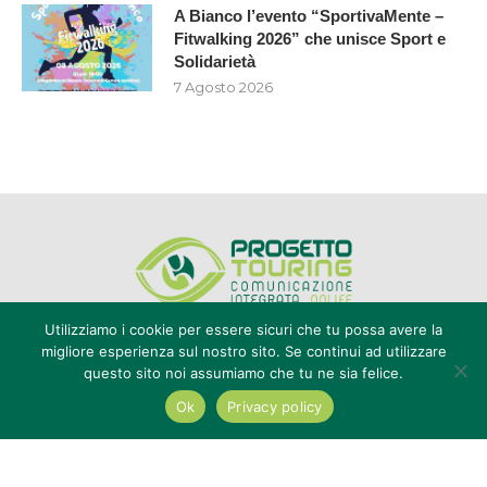
A Bianco l’evento “SportivaMente –
Fitwalking 2026” che unisce Sport e
Solidarietà
7 Agosto 2026
Utilizziamo i cookie per essere sicuri che tu possa avere la
migliore esperienza sul nostro sito. Se continui ad utilizzare
questo sito noi assumiamo che tu ne sia felice.
Editore Progetto Touring srl - iscrizione al ROC n°20616 - P.IVA e CF
02636800803 - Reg. Tribunale Reggio Calabria n° 04/1976 -
Ok
Privacy policy
redazione@touring104.it
@2022 - All Right Reserved. Designed and Developed by
Auranex
|
Cookie Policy
|
Privacy Policy