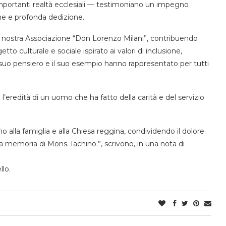
 importanti realtà ecclesiali — testimoniano un impegno
ne e profonda dedizione.
la nostra Associazione “Don Lorenzo Milani”, contribuendo
tto culturale e sociale ispirato ai valori di inclusione,
il suo pensiero e il suo esempio hanno rappresentato per tutti
’eredità di un uomo che ha fatto della carità e del servizio
o alla famiglia e alla Chiesa reggina, condividendo il dolore
memoria di Mons. Iachino.”, scrivono, in una nota di
llo.