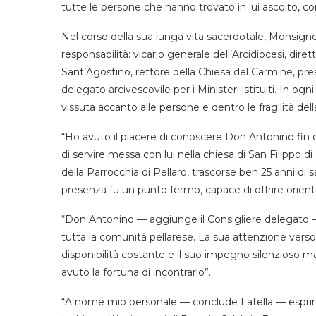
tutte le persone che hanno trovato in lui ascolto, co
Nel corso della sua lunga vita sacerdotale, Monsigno
responsabilità: vicario generale dell’Arcidiocesi, diret
Sant’Agostino, rettore della Chiesa del Carmine, p
delegato arcivescovile per i Ministeri istituiti. In o
vissuta accanto alle persone e dentro le fragilità del
“Ho avuto il piacere di conoscere Don Antonino fi
di servire messa con lui nella chiesa di San Filippo d
della Parrocchia di Pellaro, trascorse ben 25 anni di 
presenza fu un punto fermo, capace di offrire orie
“Don Antonino — aggiunge il Consigliere delegato — 
tutta la comunità pellarese. La sua attenzione verso ch
disponibilità costante e il suo impegno silenzioso m
avuto la fortuna di incontrarlo”.
“A nome mio personale — conclude Latella — esprimo 