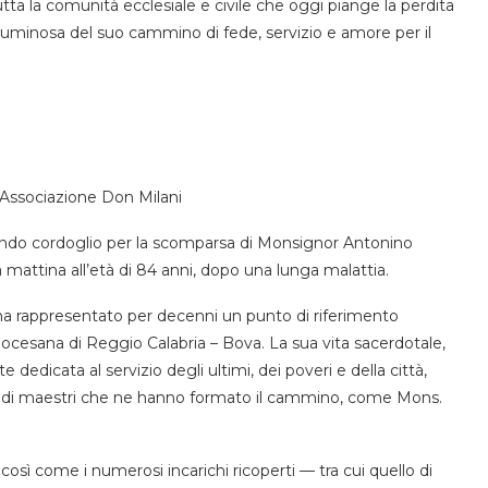
utta la comunità ecclesiale e civile che oggi piange la perdita
luminosa del suo cammino di fede, servizio e amore per il
’Associazione Don Milani
ondo cordoglio per la scomparsa di Monsignor Antonino
mattina all’età di 84 anni, dopo una lunga malattia.
 ha rappresentato per decenni un punto di riferimento
diocesana di Reggio Calabria – Bova. La sua vita sacerdotale,
 dedicata al servizio degli ultimi, dei poveri e della città,
ndi maestri che ne hanno formato il cammino, come Mons.
così come i numerosi incarichi ricoperti — tra cui quello di