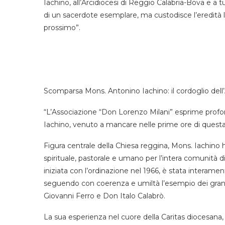
Iachino, all’Arcidiocesi di Reggio Calabria-Bova e a t
di un sacerdote esemplare, ma custodisce l’eredità 
prossimo”.
Scomparsa Mons. Antonino Iachino: il cordoglio dell
“L’Associazione “Don Lorenzo Milani” esprime prof
Iachino, venuto a mancare nelle prime ore di questa 
Figura centrale della Chiesa reggina, Mons. Iachino
spirituale, pastorale e umano per l’intera comunità 
iniziata con l’ordinazione nel 1966, è stata interamente
seguendo con coerenza e umiltà l’esempio dei gra
Giovanni Ferro e Don Italo Calabrò.
La sua esperienza nel cuore della Caritas diocesana, 