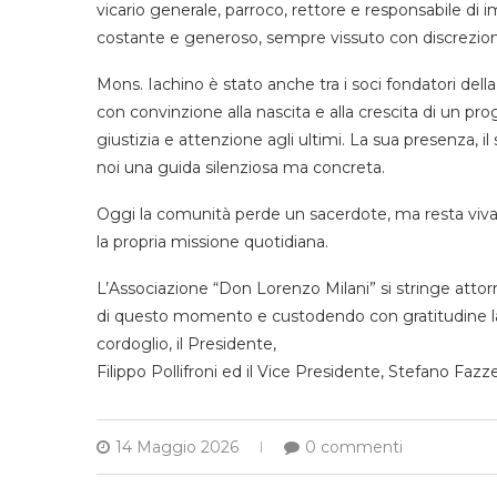
vicario generale, parroco, rettore e responsabile di
costante e generoso, sempre vissuto con discrezio
Mons. Iachino è stato anche tra i soci fondatori del
con convinzione alla nascita e alla crescita di un proge
giustizia e attenzione agli ultimi. La sua presenza, 
noi una guida silenziosa ma concreta.
Oggi la comunità perde un sacerdote, ma resta viva l
la propria missione quotidiana.
L’Associazione “Don Lorenzo Milani” si stringe attorn
di questo momento e custodendo con gratitudine la 
cordoglio, il Presidente,
Filippo Pollifroni ed il Vice Presidente, Stefano Fazze
14 Maggio 2026
0 commenti