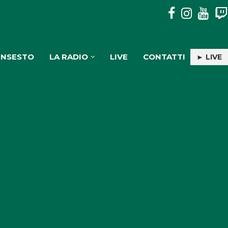
MOSORROFA: 3 SOGGETTI DENUNCIATI PER TRASPORTO E
INSESTO
LA RADIO
LIVE
CONTATTI
► LIVE