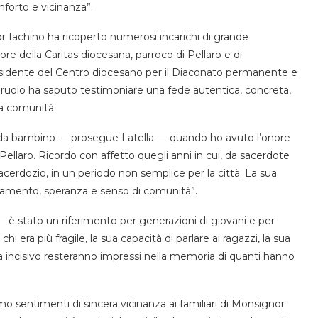
nforto e vicinanza”.
r Iachino ha ricoperto numerosi incarichi di grande
tore della Caritas diocesana, parroco di Pellaro e di
residente del Centro diocesano per il Diaconato permanente e
gni ruolo ha saputo testimoniare una fede autentica, concreta,
la comunità.
n da bambino — prosegue Latella — quando ho avuto l’onore
i Pellaro. Ricordo con affetto quegli anni in cui, da sacerdote
sacerdozio, in un periodo non semplice per la città. La sua
ntamento, speranza e senso di comunità”.
è stato un riferimento per generazioni di giovani e per
i era più fragile, la sua capacità di parlare ai ragazzi, la sua
a incisivo resteranno impressi nella memoria di quanti hanno
sentimenti di sincera vicinanza ai familiari di Monsignor