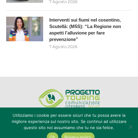
7 Agosto 2026
Interventi sui fiumi nel cosentino,
Scutellà: (M5S): “La Regione non
aspetti l’alluvione per fare
prevenzione”
7 Agosto 2026
Utilizziamo i cookie per essere sicuri che tu possa avere la
migliore esperienza sul nostro sito. Se continui ad utilizzare
questo sito noi assumiamo che tu ne sia felice.
Editore Progetto Touring srl - iscrizione al ROC n°20616 - P.IVA e CF
02636800803 - Reg. Tribunale Reggio Calabria n° 04/1976 -
Ok
Privacy policy