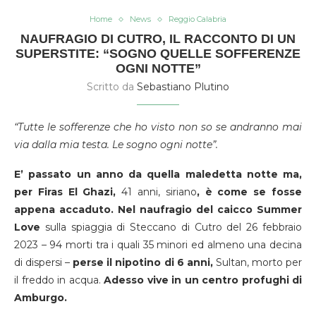
Home
News
Reggio Calabria
NAUFRAGIO DI CUTRO, IL RACCONTO DI UN
SUPERSTITE: “SOGNO QUELLE SOFFERENZE
OGNI NOTTE”
Scritto da
Sebastiano Plutino
“Tutte le sofferenze che ho visto non so se andranno mai
via dalla mia testa. Le sogno ogni notte”.
E’ passato un anno da quella maledetta notte ma,
per Firas El Ghazi,
41 anni, siriano
, è come se fosse
appena accaduto.
Nel naufragio del caicco Summer
Love
sulla spiaggia di Steccano di Cutro del 26 febbraio
2023 – 94 morti tra i quali 35 minori ed almeno una decina
di dispersi –
perse il nipotino di 6 anni,
Sultan, morto per
il freddo in acqua.
Adesso vive in un centro profughi di
Amburgo.