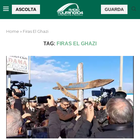
ASCOLTA
GUARDA
Home
»
Firas El Ghazi
TAG:
FIRAS EL GHAZI