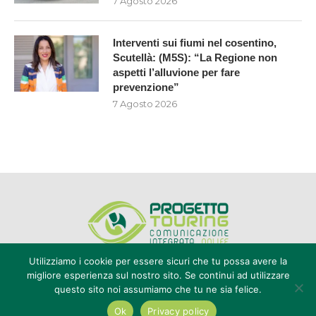
7 Agosto 2026
Interventi sui fiumi nel cosentino,
Scutellà: (M5S): “La Regione non
aspetti l’alluvione per fare
prevenzione”
7 Agosto 2026
Utilizziamo i cookie per essere sicuri che tu possa avere la
migliore esperienza sul nostro sito. Se continui ad utilizzare
questo sito noi assumiamo che tu ne sia felice.
Editore Progetto Touring srl - iscrizione al ROC n°20616 - P.IVA e CF
02636800803 - Reg. Tribunale Reggio Calabria n° 04/1976 -
Ok
Privacy policy