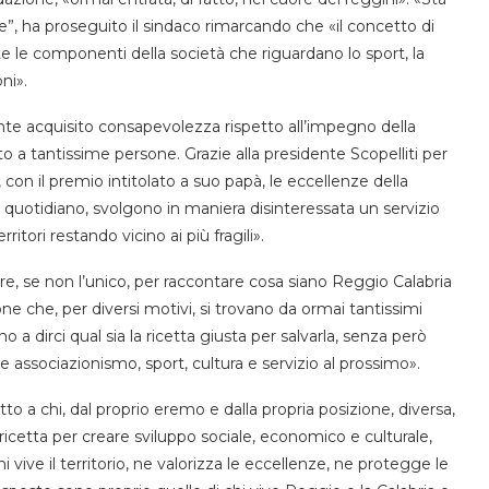
ne”, ha proseguito il sindaco rimarcando che «il concetto di
tte le componenti della società che riguardano lo sport, la
oni».
nte acquisito consapevolezza rispetto all’impegno della
o a tantissime persone. Grazie alla presidente Scopelliti per
con il premio intitolato a suo papà, le eccellenze della
ro quotidiano, svolgono in maniera disinteressata un servizio
ritori restando vicino ai più fragili».
re, se non l’unico, per raccontare cosa siano Reggio Calabria
e che, per diversi motivi, si trovano da ormai tantissimi
o a dirci qual sia la ricetta giusta per salvarla, senza però
 associazionismo, sport, cultura e servizio al prossimo».
o a chi, dal proprio eremo e dalla propria posizione, diversa,
a ricetta per creare sviluppo sociale, economico e culturale,
 vive il territorio, ne valorizza le eccellenze, ne protegge le