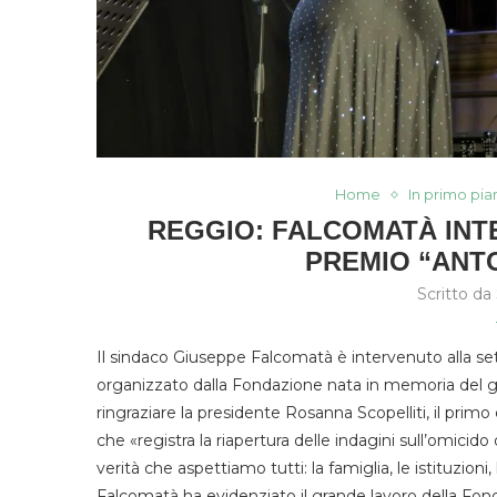
Home
In primo pia
REGGIO: FALCOMATÀ INTE
PREMIO “ANT
Scritto da
Il sindaco Giuseppe Falcomatà è intervenuto alla set
organizzato dalla Fondazione nata in memoria del giu
ringraziare la presidente Rosanna Scopelliti, il pri
che «registra la riapertura delle indagini sull’omicido 
verità che aspettiamo tutti: la famiglia, le istituzioni
Falcomatà ha evidenziato il grande lavoro della Fonda