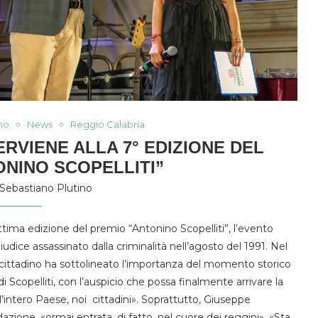
no
News
Reggio Calabria
RVIENE ALLA 7° EDIZIONE DEL
ONINO SCOPELLITI”
Sebastiano Plutino
tima edizione del premio “Antonino Scopelliti”, l’evento
dice assassinato dalla criminalità nell’agosto del 1991. Nel
mo cittadino ha sottolineato l’importanza del momento storico
di Scopelliti, con l’auspicio che possa finalmente arrivare la
, l’intero Paese, noi cittadini». Soprattutto, Giuseppe
zione, «ormai entrata, di fatto, nel cuore dei reggini». «Sta