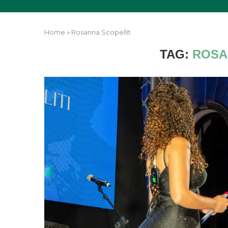
Home
»
Rosanna Scopellit
TAG:
ROSA