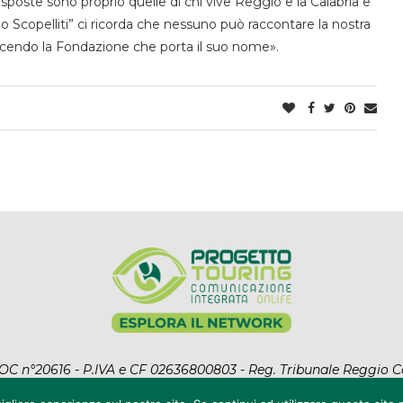
i risposte sono proprio quelle di chi vive Reggio e la Calabria e
 Scopelliti” ci ricorda che nessuno può raccontare la nostra
 facendo la Fondazione che porta il suo nome».
l ROC n°20616 - P.IVA e CF 02636800803 - Reg. Tribunale Reggio C
ht Reserved. Designed and Developed by
Auranex
|
Cookie Polic