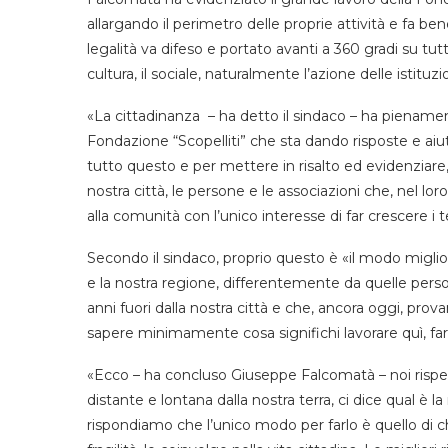
allargando il perimetro delle proprie attività e fa be
legalità va difeso e portato avanti a 360 gradi su tu
cultura, il sociale, naturalmente l’azione delle istituzi
«La cittadinanza – ha detto il sindaco – ha piename
Fondazione “Scopelliti” che sta dando risposte e aiut
tutto questo e per mettere in risalto ed evidenziare, 
nostra città, le persone e le associazioni che, nel lo
alla comunità con l’unico interesse di far crescere i ter
Secondo il sindaco, proprio questo è «il modo miglio
e la nostra regione, differentemente da quelle person
anni fuori dalla nostra città e che, ancora oggi, provan
sapere minimamente cosa significhi lavorare quì, fare
«Ecco – ha concluso Giuseppe Falcomatà – noi rispett
distante e lontana dalla nostra terra, ci dice qual è l
rispondiamo che l’unico modo per farlo è quello di chi