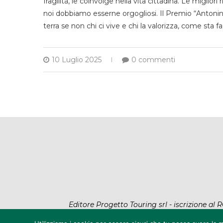
fragilità, le coinvolge nella vita cittadina. Le miglior
noi dobbiamo esserne orgogliosi. Il Premio “Antonino
terra se non chi ci vive e chi la valorizza, come sta
10 Luglio 2025
0 commenti
Editore Progetto Touring srl - iscrizione a
@2022 - All Rig