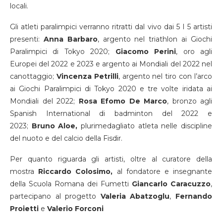
locali.
Gli atleti paralimpici verranno ritratti dal vivo dai 5 I 5 artisti
presenti:
Anna Barbaro
, argento nel triathlon ai Giochi
Paralimpici di Tokyo 2020;
Giacomo Perini
, oro agli
Europei del 2022 e 2023 e argento ai Mondiali del 2022 nel
canottaggio;
Vincenza Petrilli
, argento nel tiro con l’arco
ai Giochi Paralimpici di Tokyo 2020 e tre volte iridata ai
Mondiali del 2022;
Rosa Efomo De Marco
, bronzo agli
Spanish International di badminton del 2022 e
2023;
Bruno Aloe,
plurimedagliato atleta nelle discipline
del nuoto e del calcio della Fisdir.
Per quanto riguarda gli artisti, oltre al curatore della
mostra
Riccardo Colosimo,
al
fondatore e insegnante
della Scuola Romana dei Fumetti
Giancarlo Caracuzzo
,
partecipano al progetto
Valeria Abatzoglu
,
Fernando
Proietti
e
Valerio Forconi