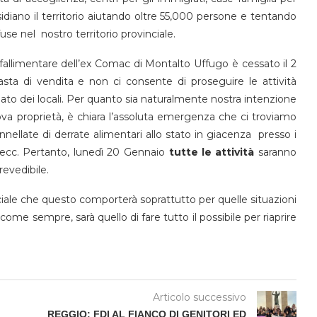
sidiano il territorio aiutando oltre 55,000 persone e tentando
use nel nostro territorio provinciale.
e fallimentare dell’ex Comac di Montalto Uffugo è cessato il 2
asta di vendita e non ci consente di proseguire le attività
iato dei locali. Per quanto sia naturalmente nostra intenzione
ova proprietà, è chiara l’assoluta emergenza che ci troviamo
nnellate di derrate alimentari allo stato in giacenza presso i
ci, ecc. Pertanto, lunedì 20 Gennaio
tutte le attività
saranno
evedibile.
iale che questo comporterà soprattutto per quelle situazioni
me sempre, sarà quello di fare tutto il possibile per riaprire
Articolo successivo
REGGIO: FDI AL FIANCO DI GENITORI ED