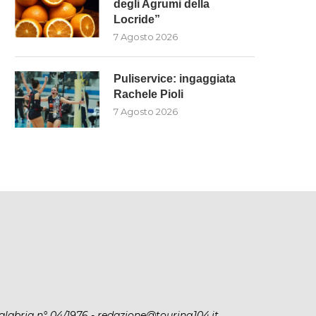
degli Agrumi della
Locride”
7 Agosto 2026
Puliservice: ingaggiata
Rachele Pioli
7 Agosto 2026
alabria n° 04/1976 - redazione@touring104.it