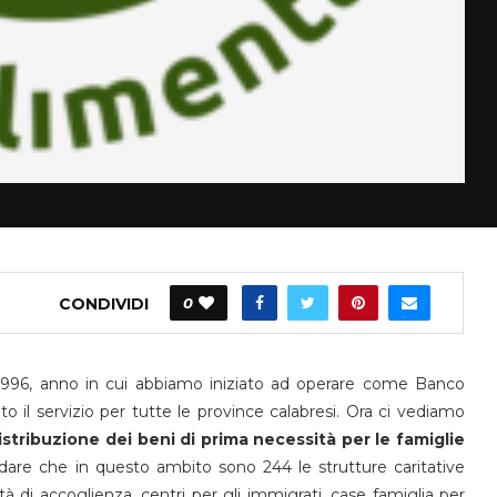
CONDIVIDI
0
 1996, anno in cui abbiamo iniziato ad operare come Banco
 il servizio per tutte le province calabresi. Ora ci vediamo
stribuzione dei beni di prima necessità per le famiglie
rdare che in questo ambito sono 244 le strutture caritative
tà di accoglienza, centri per gli immigrati, case famiglia per