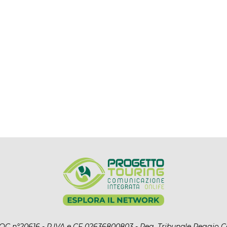
l ROC n°20616 - P.IVA e CF 02636800803 - Reg. Tribunale Reggio C