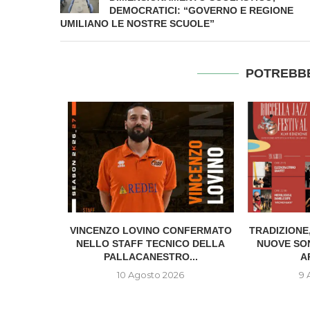
DEMOCRATICI: “GOVERNO E REGIONE
UMILIANO LE NOSTRE SCUOLE”
POTREBBE
MATO PER
VINCENZO LOVINO CONFERMATO
TRADIZIONE
OPERO DEL
NELLO STAFF TECNICO DELLA
NUOVE SON
..
PALLACANESTRO...
A
6
10 Agosto 2026
9 