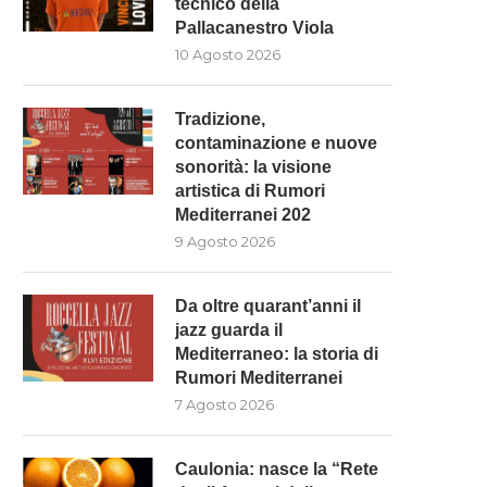
tecnico della
Pallacanestro Viola
10 Agosto 2026
Tradizione,
contaminazione e nuove
sonorità: la visione
artistica di Rumori
Mediterranei 202
9 Agosto 2026
Da oltre quarant’anni il
jazz guarda il
Mediterraneo: la storia di
CAULONIA: NASCE LA “RETE
PULISERVICE: INGAGGIA
Rumori Mediterranei
EGLI AGRUMI DELLA LOCRIDE”
RACHELE PIOLI
7 Agosto 2026
7 Agosto 2026
7 Agosto 2026
Caulonia: nasce la “Rete