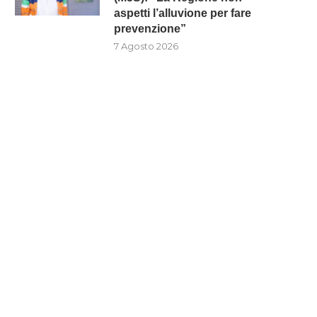
aspetti l’alluvione per fare
prevenzione”
7 Agosto 2026
MOSORROFA: 3 SOGGETTI
INTERVENTI SUI FIUMI NE
ENUNCIATI PER TRASPORTO E
COSENTINO, SCUTELLÀ: (M5
SMALTIMENTO...
“LA...
7 Agosto 2026
7 Agosto 2026