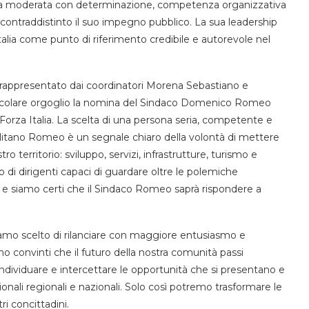
forza moderata con determinazione, competenza organizzativa
contraddistinto il suo impegno pubblico. La sua leadership
talia come punto di riferimento credibile e autorevole nel
 rappresentato dai coordinatori Morena Sebastiano e
rticolare orgoglio la nomina del Sindaco Domenico Romeo
rza Italia. La scelta di una persona seria, competente e
litano Romeo è un segnale chiaro della volontà di mettere
tro territorio: sviluppo, servizi, infrastrutture, turismo e
 di dirigenti capaci di guardare oltre le polemiche
i, e siamo certi che il Sindaco Romeo saprà rispondere a
amo scelto di rilanciare con maggiore entusiasmo e
o convinti che il futuro della nostra comunità passi
individuare e intercettare le opportunità che si presentano e
uzionali regionali e nazionali. Solo così potremo trasformare le
tri concittadini.