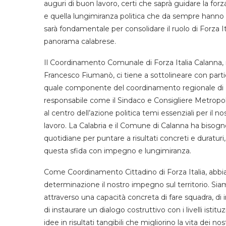
auguri di buon lavoro, certi che saprà guidare la 
e quella lungimiranza politica che da sempre hanno 
sarà fondamentale per consolidare il ruolo di Forza I
panorama calabrese.
Il Coordinamento Comunale di Forza Italia Calanna,
Francesco Fiumanò, ci tiene a sottolineare con pa
quale componente del coordinamento regionale di Fo
responsabile come il Sindaco e Consigliere Metropo
al centro dell’azione politica temi essenziali per il nos
lavoro. La Calabria e il Comune di Calanna ha bisogno
quotidiane per puntare a risultati concreti e duratur
questa sfida con impegno e lungimiranza.
Come Coordinamento Cittadino di Forza Italia, abbi
determinazione il nostro impegno sul territorio. Siam
attraverso una capacità concreta di fare squadra, di 
di instaurare un dialogo costruttivo con i livelli istit
idee in risultati tangibili che migliorino la vita dei nos