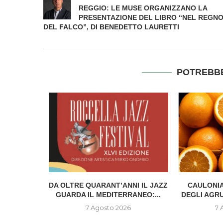
REGGIO: LE MUSE ORGANIZZANO LA
PRESENTAZIONE DEL LIBRO “NEL REGN
DEL FALCO”, DI BENEDETTO LAURETTI
POTREBBE
IONE DEL
DA OLTRE QUARANT’ANNI IL JAZZ
CAULONIA
..
GUARDA IL MEDITERRANEO:...
DEGLI AGR
6
7 Agosto 2026
7 