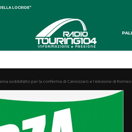
DELLA LOCRIDE”
PAL
lanna soddisfatto per la conferma di Cannizzaro e l’elezione di Romeo