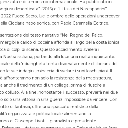
rganizzata e di terrorismo internazionale. Ha pubblicato in
ngiura dimenticata” (2016) e “L’Italia dei Narcopadrini”
el 2022 Fuoco Sacro, luci e ombre delle operazioni undercover
lla Ciociaria napoleonica, con Paola Caramella Editrice.
entazione del testo narrativo “Nel Regno del Falco.
ergibile carico di cocaina affonda al largo della costa ionica
ricca di colpi di scena. Questo accadimento svelerà i
Nostra siciliana, portando alla luce una realtà inquietante.
cale della ‘ndrangheta tenta disperatamente di liberarsi del
 le sue indagini, minaccia di svelare i suoi loschi piani. Il
 affronteranno non solo la resistenza della magistratura,
ma anche il tradimento di un collega, prima di riuscire a
o colluso. Alla fine, nonostante il successo, prevarrà nei due
o solo una vittoria in una guerra impossibile da vincere. Con
to di fantasia, offre uno spaccato realistico della
ità organizzata e politica locale alimentano la
ranno di Giuseppe Livoti – giornalista e presidente