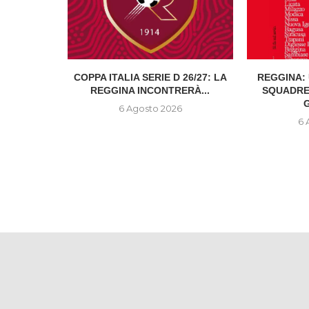
ITALIANA:
COPPA ITALIA SERIE D 26/27: LA
REGGINA: 
...
REGGINA INCONTRERÀ...
SQUADRE
G
6
6 Agosto 2026
6 