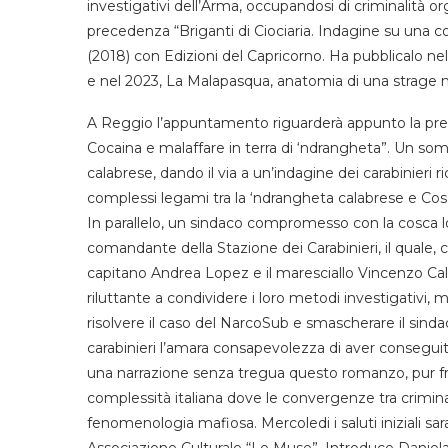
investigativi dell’Arma, occupandosi di criminalità o
precedenza “Briganti di Ciociaria. Indagine su una co
(2018) con Edizioni del Capricorno. Ha pubblicalo n
e nel 2023, La Malapasqua, anatomia di una strage ne
A Reggio l’appuntamento riguarderà appunto la pres
Cocaina e malaffare in terra di ‘ndrangheta”. Un somm
calabrese, dando il via a un’indagine dei carabinieri 
complessi legami tra la ‘ndrangheta calabrese e Cosa 
In parallelo, un sindaco compromesso con la cosca lo
comandante della Stazione dei Carabinieri, il quale, con
capitano Andrea Lopez e il maresciallo Vincenzo Calò
riluttante a condividere i loro metodi investigativi, 
risolvere il caso del NarcoSub e smascherare il sindac
carabinieri l’amara consapevolezza di aver conseguit
una narrazione senza tregua questo romanzo, pur frut
complessità italiana dove le convergenze tra criminal
fenomenologia mafiosa. Mercoledi i saluti iniziali sa