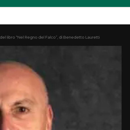
el libro “Nel Regno del Falco”, di Benedetto Lauretti