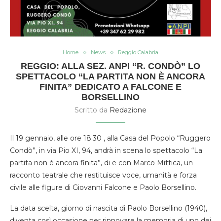
Home
News
Reggio Calabria
REGGIO: ALLA SEZ. ANPI “R. CONDÒ” LO
SPETTACOLO “LA PARTITA NON È ANCORA
FINITA” DEDICATO A FALCONE E
BORSELLINO
Scritto da
Redazione
Il 19 gennaio, alle ore 18.30 , alla Casa del Popolo “Ruggero
Condò”, in via Pio XI, 94, andrà in scena lo spettacolo “La
partita non è ancora finita”, di e con Marco Mittica, un
racconto teatrale che restituisce voce, umanità e forza
civile alle figure di Giovanni Falcone e Paolo Borsellino.
La data scelta, giorno di nascita di Paolo Borsellino (1940),
diventa così occasione per rinnovare la memoria di uno dei