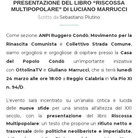
PRESENTAZIONE DEL LIBRO “RISCOSSA
MULTIPOPOLARE” DI LUCIANO MARRUCCI
Scritto da
Sebastiano Plutino
Come sezione
ANPI Ruggero Condò
,
Movimento per la
Rinascita Comunista
e
Collettivo Strada Comune
,
siamo orgogliosi e orgogliose di ospitare presso la
Casa
del Popolo Condò
un’importante iniziativa
con
OttolinaTV
e
Giuliano Marrucci
, che si terrà
lunedì
24 marzo alle ore 18:00
a
Reggio Calabria
in
Via Pio XI
n. 94/D
.
L’evento sarà incentrato su un’analisi critica e lucida
delle
nuove sfide
per una sinistra all’altezza del XXI
secolo, con la
presentazione
del libro
Riscossa
Multipopolare
: un testo che propone un
rifiuto netto e
trasversale
delle
politiche neoliberiste e imperialiste
,