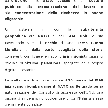
dall’
erosione
dello
Stato sociale
e del
settore
pubblico
alla
precarizzazione del lavoro
e
alla
concentrazione della ricchezza in poche
oligarchie
.
Un sistema in cui la
subalternità
geopolitica
alla
NATO
e agli
Stati Uniti
ci sta
trascinando verso il
rischio
di una
Terza Guerra
Mondiale
e
dalla parte sbagliata della storia
,
conniventi con Israele e i suoi
crimini sionisti
, causa di
migliaia di
vittime palestinesi
spogliate della propria
dignità e sovranità.
La scelta della data non è casuale: il
24 marzo del 1999
iniziavano i bombardamenti NATO su Belgrado
senza
autorizzazione del Consiglio di Sicurezza dell’ONU, una
pagina di imperialismo occidentale di cui l’Italia si è resa
pienamente complice.