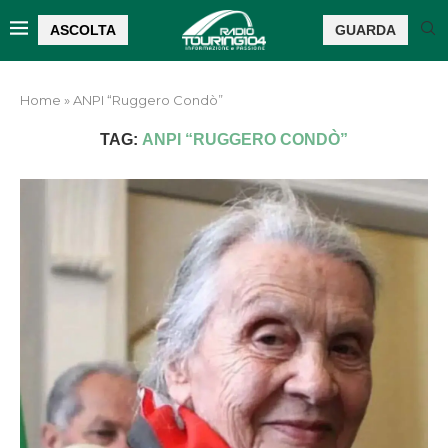
ASCOLTA
GUARDA
Home
»
ANPI “Ruggero Condò”
TAG:
ANPI “RUGGERO CONDÒ”