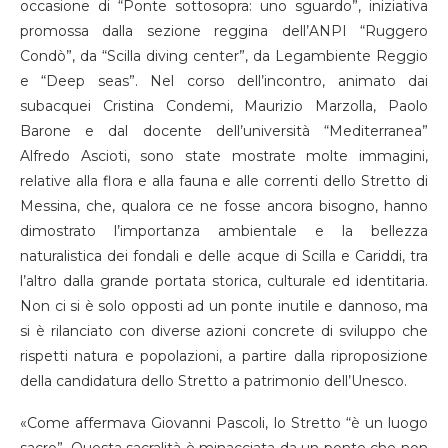
occasione di “Ponte sottosopra: uno sguardo”, iniziativa
promossa dalla sezione reggina dell’ANPI “Ruggero
Condò”, da “Scilla diving center”, da Legambiente Reggio
e “Deep seas”. Nel corso dell’incontro, animato dai
subacquei Cristina Condemi, Maurizio Marzolla, Paolo
Barone e dal docente dell’università “Mediterranea”
Alfredo Ascioti, sono state mostrate molte immagini,
relative alla flora e alla fauna e alle correnti dello Stretto di
Messina, che, qualora ce ne fosse ancora bisogno, hanno
dimostrato l’importanza ambientale e la bellezza
naturalistica dei fondali e delle acque di Scilla e Cariddi, tra
l’altro dalla grande portata storica, culturale ed identitaria.
Non ci si è solo opposti ad un ponte inutile e dannoso, ma
si è rilanciato con diverse azioni concrete di sviluppo che
rispetti natura e popolazioni, a partire dalla riproposizione
della candidatura dello Stretto a patrimonio dell’Unesco.
«Come affermava Giovanni Pascoli, lo Stretto “è un luogo
sacro”. Questa sacralità è minacciata da un ponte che non